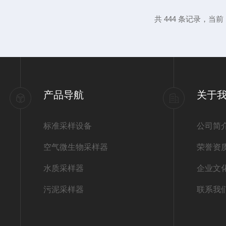
位”样品采集：1．将玻璃瓶清洗后擦干待用
共 444 条记录，当前 1
放倒，将清洗好的玻璃瓶放入水质取样笼内
链将水质取样笼置于水中（此时塞子处...
产品导航
关于
标准采样设备
公司简
空气微生物采样器
荣誉资
水质采样器
企业文
污泥采样器
联系我