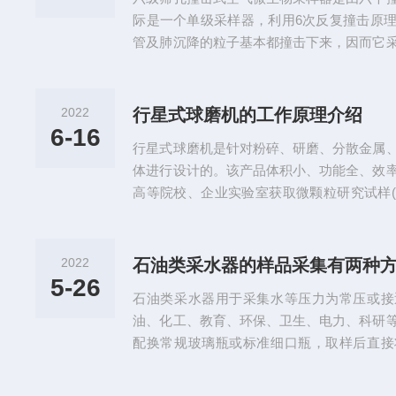
样品的采集。该设备可以采...
际是一个单级采样器，利用6次反复撞击原
管及肺沉降的粒子基本都撞击下来，因而它
单级的广，这是一些单级撞击采样器所不能
裂隙等喷口有更高的采样效率。模拟人体呼
学特征，采用惯用撞击原理，将悬浮在空气
2022
行星式球磨机的工作原理介绍
地分别收集在采样介质表面上，然后共培养
6-16
行星式球磨机是针对粉碎、研磨、分散金属
空气微生物粒子数量及其大小分布的...
体进行设计的。该产品体积小、功能全、效
高等院校、企业实验室获取微颗粒研究试样
品)的理想设备，配用真空球磨罐，可在真
理：行星式球磨机是在同一转盘上装有四个
罐在绕转盘轴公转的同时又围绕自身轴心自
2022
石油类采水器的样品采集有两种
互碰撞(具有撞击力、剪切力、摩擦力)，研
5-26
石油类采水器用于采集水等压力为常压或接
小粒度可至0.1微米(即1.0...
油、化工、教育、环保、卫生、电力、科研
配换常规玻璃瓶或标准细口瓶，取样后直接
品，避免了样品的二次污染。尤其对于易挥
转移试样时轻组分的挥发。样品采集分为两