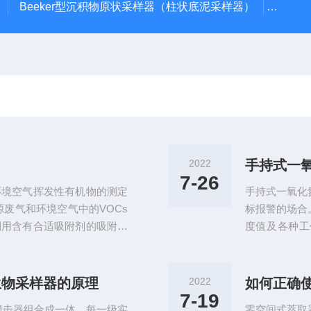
Beeker型沉积物原状采样器（柱状底泥采样器）
PS-
2022
手持式一
7-26
环境空气挥发性有机物的测定
手持式一氧化
废气和环境空气中的VOCs
标报警的场合
利用含有合适吸附剂的吸附管
度值及各种工
发性有机物。废气VOCs采
置，具有灵活
性有机物的一款采样器，采样
度校准，声光
成压力差后，桶内的采气袋通
选择加配外置
生物采样器的原理
2022
如何正确
内外压力达到平衡，从而完成
器，性能稳定
7-19
撞击器组合成一体，每一级实
零空间式萃取