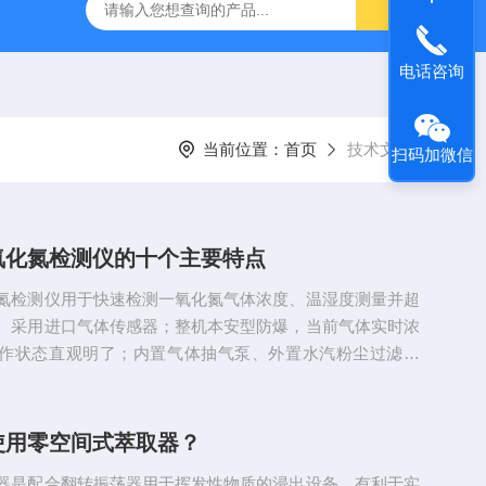
TQS浅水型浮游生物网
PST-DD电动土壤采样器
PSC-2
电话咨询
当前位置：
首页
技术文章
扫码加微信
氧化氮检测仪的十个主要特点
氮检测仪用于快速检测一氧化氮气体浓度、温湿度测量并超
。采用进口气体传感器；整机本安型防爆，当前气体实时浓
作状态直观明了；内置气体抽气泵、外置水汽粉尘过滤装
移动性，可放到任意位置进行检测；零点自动跟踪，多级浓
报警提醒、一键恢复误操作等功能；数据可本机存储查看或
打印机直接打印检测结果。主要特点：1、进口电化学传感
使用零空间式萃取器？
可靠；2、大屏幕LCD可显示各项参数；3、外供电DC5V，
器是配合翻转振荡器用于挥发性物质的浸出设备，有利于实