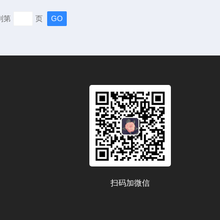
污染，刻不容缓。含有有害物质的固体废弃物在堆放或处置
到第
页
浸沥，使其中的有害物质迁移转化，污染环境。浸出实验是
的野外或实验室模...
扫码加微信