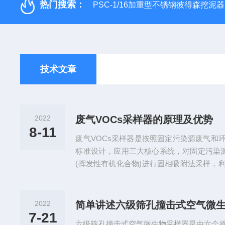
热门搜索：
PSC-1/16加重型不锈钢彼得森挖泥器
技术文章
2022
废气VOCs采样器的原理及优势
8-11
废气VOCs采样器是按照固定污染源废气和
标准设计，应用三大核心系统，对固定污染源
(挥发性有机化合物)进行固相吸附法采样，
采集固定污染源废气和环境空气中所排放的挥
样器采用固相吸附法采集固定污染源中挥发
泵从采样桶内抽取气体形成负压，桶内外形
2022
简单讲述六级筛孔撞击式空气微
过采气桶上的接嘴自动吸入外部气体，使桶
7-21
六级筛孔撞击式空气微生物采样器是由六个