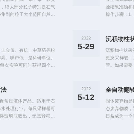
内置可充电3.7
理，绝大部分粒子特别是在气
验结果准确和
采集到的粒子大小范围自然比
操作步骤：1
比的而且采样器的圆形喷口比
湿活塞壁。2
吸道的解剖结构及其空气动力
cm处(目的
中的微生物粒子，按大小等级
3、放入试样
2022
沉积物柱
及做进一步微生物分析，求出
m)放入个钢
5-29
、非金属、有机、中草药等粉
沉积物柱状采
位；4、放上盖
率高、噪声低，是科研单位、
更换采样管，
(每次实验可同时获得四个样
管。如果需要
空状态下磨制试样。工作原
通过配置伸缩
研磨罐，当转盘转动时，研磨
伸缩轴来实现
转。罐中磨球在高速运动中相
重，连接绳索
方法
2022
全自动翻
磨和混合样品，研磨出的样品*
打；4、取样
5-12
近常压液体产品。适用于石
固体废弃物是
样品原始层次结
等水处理行业。每只采样器可
态废弃物质，
将玻璃瓶取出，无需转移样
日益成为一个
发样品的采集能防止从取样器
经无害化处理
种，步骤分别如下：一、全液
产生有毒有害