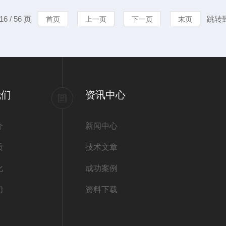
。2．组装水质取样笼：提梁
制固体废弃物
6 / 56 页
跳转
首页
上一页
下一页
末页
，竖起提梁。3．手持塞子拉
过程中，遇水
对这一自然过程
我们
资讯中心
介
新闻中心
质
技术文章
化
成功案例
们
资料下载