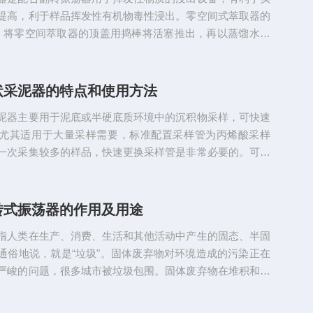
V锂电池，通...
提高，利于样品挥发性有机物毒性浸出。零空间式萃取器的
、将零空间萃取器的顶盖用捣棒将活塞推出，再以蒸馏水润
、将活塞由顶层平衡放入零空间萃取器中，向下推至距上盖1
是要让萃取器里面有足够的空间盛放液体)，再将底层锁紧。
，然后放上一个不锈钢滤网，把用超纯水润湿过的滤膜(90m
状采泥器的特点和使用方法
制滤网的上面，然后放上第二个滤网，要同心放置，防止错
泥器主要用于泥底或半硬底质环境中的沉积物采样，可快速
子，用三个...
尤其适用于大量采样需要，标准配置采样管为丙烯酸采样
一次采集较多的样品，快速更换采样管是非常必要的。可以
轴延长手动操作长度，操作者可以通过调节插入采样管内的
。一、特点：1、深水(水深大于6m)区域，安装尾翼和配
，采用重力式采样；2、锁水设计，操作简单快捷；3、可击
转式振荡器的作用及用途
简便快捷；5、采集圆柱状样品；6、采样管透明，便于观察
指人类在生产、消费、生活和其他活动中产生的固态、半固
构；7、采样管...
通俗地说，就是“垃圾"。固体废弃物对环境造成的污染正在
严峻的问题，很多城市被垃圾包围。固体废弃物在堆积和未
前，会产生有毒气体，污染大气环境；在酸雨的作用下，会
浸出液，污染我们的土壤和地下水。因此，研究、监测和控