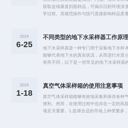
组件分散、依赖固定供电，设备搬运...
获取连续垂直剖面样品，可揭示沉积环境演
学过程。其规范操作与技巧直接影响样品质
规范与使用技巧两方面展开说明。一、操作规
期准备：设备与环境核查•设备检查：使用
重力式、箱式）结构完整性，确保采样管无
2024
不同类型的地下水采样器工作原
车制动、钢丝绳张力及深度计精度（误差≤±
6-25
地下水采样器是一种专门用于采集地下水样
需确认各管卡...
能够代表地下水的真实状况，从而进行水质
有所不同，以下是一些常见的地下水采样器的
采样器：工作原理：渗透泵采样器通常使用
水样本和泵内的驱动液（通常是水或酒精）
从而通过半透膜进入采样器的采样室，将地
2024
真空气体采样箱的使用注意事项
只允许水分子通过，这样可以避免泵内的驱
1-18
真空气体采样箱能够有效地采集和保存各种
透泵采样器可以精确控制采样速率...
便利。然而，在使用过程中也存在一定的风
项至关重要。1.选择合适的市场上种类繁多
实际需求来选择合适的产品。例如，如果需
么应选择具有耐腐蚀性能的采样箱；如果需