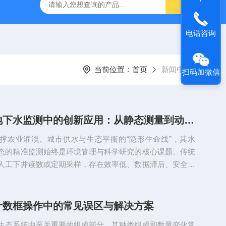
TQS浅水型浮游生物网
PST-DD电动土壤采样器
PSC-2
电话咨询
当前位置：
首页
新闻中心
扫码加微信
井深仪在地下水监测中的创新应用：从静态测量到动态感知的突破
撑农业灌溉、城市供水与生态平衡的“隐形生命线”，其水
态的精准监测始终是环境管理与科学研究的核心课题。传统
人工下井读数或定期采样，存在效率低、数据滞后、安全风
近年来，随着传感器技术与物联网的融合，井深仪——这一
井体深度的工具，正以“跨界者”身份在地下水监测领域掀起
监测模式从“被动记录”向“主动感知”、从“单点离散”向“全
计数框操作中的常见误区与解决方案
。一、技术革新：从机械测量到智能感知的跨越传统井深仪
生态系统中至关重要的组成部分，其种类组成和数量变化常