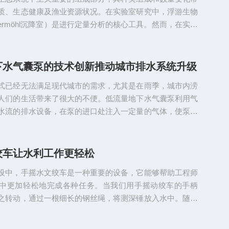
或超声波...
质、生态健康及渔业资源状况。在实验室研究中，浮游生物
ermöhl沉降室）是进行定量分析的核心工具。然而，在实际
研究人员尤其是初学者常因对细节把握不足而引入误差，影
性和可比性。本文将系统梳理浮游生物计数框使用中的常见
针对性的解决方案。一、样本处理不规范许多操作者在样本
下水气囊泵的技术创新推动城市排水系统升级
前未充分混匀原始水样，导致浮游生物分布不均，造成计数
式已经无法满足现代城市的需求，尤其是在雨季，城市内涝
分人员为节...
人们的生活带来了很大的不便。低流量地下水气囊泵利用气
水流的排水设备，在泵的进口处注入一定量的气体，使泵内
从而推动水从出口排出。其技术创新为城市排水系统的升级
力。一、特点1.低流量：流量较小，但其扬程较高，适用于
。2.高效率：由于采用了气体压力驱动的方式，工作效率较
绞车让水利工作更轻松
提高排水速度。3.节能环保：无需使用电力，只需注入气体
设中，手摇水文绞车是一种重要的设备，它能够帮助工程师
能又环保。4...
中更加轻松地完成各种任务。当我们用手摇动绞车的手柄
之转动，通过一根细长的钢丝绳，将测深锤放入水中。随着
的下沉，钢丝绳的长度会逐渐增加，通过观察钢丝绳的伸
以知道水的深度。这个过程看似简单，但实际上需要操作者