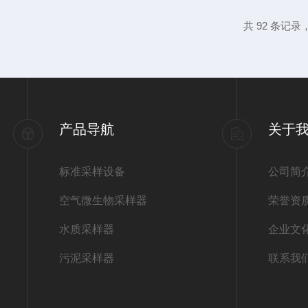
应选择具有良好保温性能的采样箱。此外，
共 92 条记录
产品，以确保产品质量和安全性。2.仔细阅
户应仔细阅读产品使用说明书，...
产品导航
关于
标准采样设备
公司简
空气微生物采样器
荣誉资
水质采样器
企业文
污泥采样器
联系我