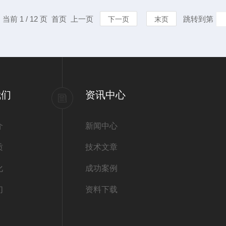
还应注意选择正规厂家生产的
有一定的技巧
，当前 1 / 12 页 首页 上一页
跳转到第
下一页
末页
读使用说明书在使用之前，用
应用1.水库
证水库的正常运
我们
资讯中心
介
新闻中心
质
技术文章
化
成功案例
们
资料下载