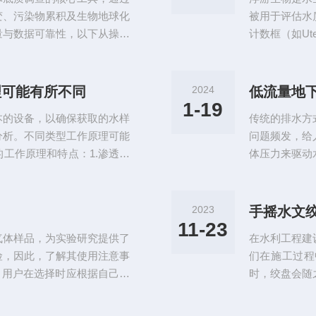
多基于重锤测绳
变、污染物累积及生物地球化
被用于评估水
量与数据可靠性，以下从操作
计数框（如Ut
范：安全与精准的基础1.前
操作过程中，
前需全面检查采泥器主体（如
响数据的准确
裂缝、活塞密封良好；测试绞
误区，并提出
理可能有所不同
2024
低流量地
0.5m）；若为多管采样器，
转移至计数框
1-19
本的设备，以确保获取的水样
传统的排水方
偏差。此外，部
分析。不同类型工作原理可能
问题频发，给
工作原理和特点：1.渗透泵
体压力来驱动
一个或多个半透膜来隔离地下
的气压增大，
。驱动液在泵内被压力增加，
提供了*的动
下水推入采样室。由于半透膜
城市排水系统
2023
手摇水文
动液与地下水混合。特点：渗
高，能够有效
11-23
气体样品，为实验研究提供了
在水利工程建
即可工作，既节
险，因此，了解其使用注意事
们在施工过程
，用户在选择时应根据自己的
时，绞盘会随
要采集的气体具有腐蚀性，那
测深锤在水中
要长时间保存气体样品，那么
缩，我们就可