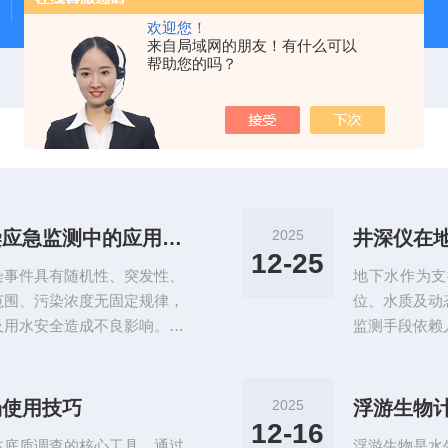
Beeker型沉积物原状采样器（柱状底泥采样器）
PS-
欢迎您！
来自局域网的朋友！有什么可以
帮助您的吗？
便携式水质抽滤装置在突发水污染应急监测中的应用优势
2025
12-25
染事件具有随机性、突发性、
地下水作为支
范围、污染浓度无固定规律，
位、水质及动
及用水安全造成不良影响。应
监测手段依赖
短时间内完成现场水样采集、
险高等痛点。
据，为污染溯源、风险评估、
原本用于测量
模式多依托实验室固定设备开
创新浪潮，推动
场使用技巧
2025
浮游生物
板。传统抽滤设备体积偏大、
域连续”跃迁
12-16
体底质调查的核心工具，通过
浮游生物是水