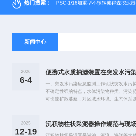
热门搜索：
PSC-1/16加重型不锈钢彼得森挖泥器
新闻中心
2026
6-4
一、突发水污染应急监测工作现状突发水污
不确定性强的特点，水体污染物种类、污染
可快速扩散蔓延，对区域水环境、生态体系
急监测作为水污染处置的核心环节，需要在
预处理、检测分析，快速获取精准的水质数
处置方案制定提供数据支撑。传统水质监测
2025
沉积物柱状采泥器操作规范与现
展水样预处理工作，存在明显的场景适配短
12-19
沉积物柱状采泥器是湖泊、河流、海洋等水