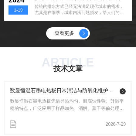
渗透泵采样器通常使用一个或多个半透膜来隔离
部分人员为节...
传统的排水方式已经无法满足现代城市的需求，
地下水样本和泵内的驱动液（通常是水或酒
1-19
尤其是在雨季，城市内涝问题频发，给人们的生
精）。驱动液在泵内被压力增加，从而通过半透
活带来了很大的不便。低流量地下水气囊泵利用
膜进入采样器的采样室，将地下水推入采样室。
气体压力来驱动水流的排水设备，在泵的进口处
由于半透膜只允许水分子通过，这样可以避免泵
注入一定量的气体，使泵内的气压增大，从而推
内的驱动液与地下水混合。特点：渗透泵采样器
查看更多
动水从出口排出。其技术创新为城市排水系统的
可以精确控制采样速率...
升级提供了*的动力。一、特点1.低流量：流量较
小，但其扬程较高，适用于城市排水系统。2.高
效率：由于采用了气体压力驱动的方式，工作效
ARTICLE
率较高，能够有效提高排水速度。3.节能环保：
技术文章
无需使用电力，只需注入气体即可工作，既节能
又环保。4...
数显恒温石墨电热板日常清洁与防氧化维护保养
数显恒温石墨电热板凭借导热均匀、耐腐蚀性强、升温平
稳的特点，广泛应用于样品加热、消解、蒸干等前处理实
验。石墨材质在高温、潮湿、酸碱气体环境下易出现氧
化、结垢、腐蚀等问题，规范的日常清洁与防氧化维护，
2026-7-29
可稳定设备性能，延长设备使用周期，保障实验加热效果