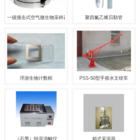
一级撞击式空气微生物采样器
聚四氟乙烯贝勒管
浮游生物计数框
PSS-50型手摇水文绞车
（石墨）恒温消解仪
箱式采泥器