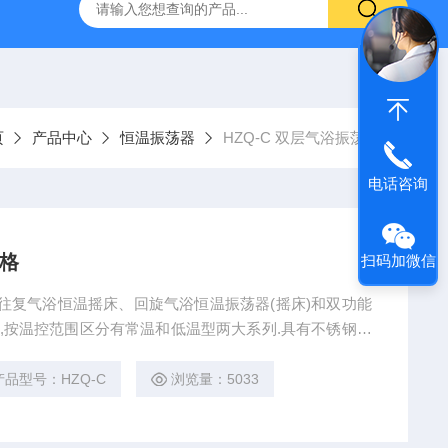
TQS浅水型浮游生物网
PST-DD电动土壤采样器
PSC-2
页
产品中心
恒温振荡器
HZQ-C 双层气浴振荡器
电话咨询
价格
扫码加微信
,往复气浴恒温摇床、回旋气浴恒温振荡器(摇床)和双功能
式,按温控范围区分有常温和低温型两大系列.具有不锈钢万
热循环功能.
产品型号：HZQ-C
浏览量：5033