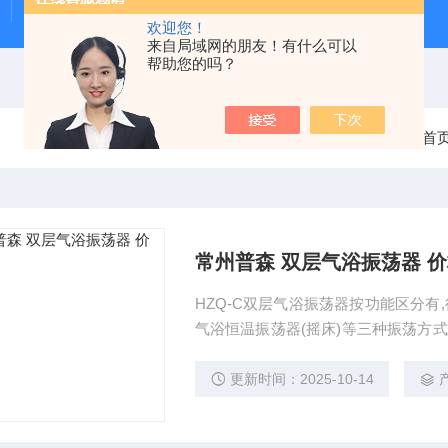
Beeker型沉积物原状采样器（柱状底泥采样器）
PS-
欢迎您！
来自局域网的朋友！有什么可以
帮助您的吗？
当前位置：
首
常州普森 双层气浴振荡器 
HZQ-C双层气浴振荡器按功能区分有
气浴恒温振荡器(摇床)等三种振荡方
用夹具、数显控温、无级调速和良好的
更新时间：2025-10-14