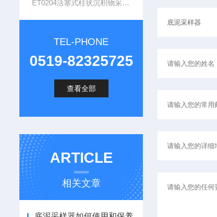
ET0204活塞式柱状沉积物采样器
TEL-PHONE
0519-82325725
查看全部
ARTICLE
相关文章
底泥采样器如何使用和保养