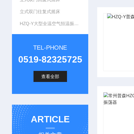
立式双门往复式摇床
HZQ-Y大型全温空气恒温振荡器
TEL-PHONE
0519-82325725
查看全部
ARTICLE