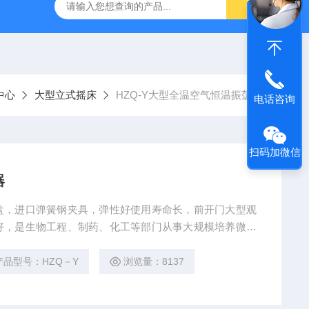
TQS浅水型浮游生物网
PST-DD电动土壤采样器
PSC-2
中心
大型立式摇床
HZQ-Y大型全温空气恒温振荡器
电话咨询
扫码加微信
器
盘，进口弹簧钢夹具，弹性好使用寿命长，前开门大型观
好，是生物工程、制药、化工等部门从事大规模培养微生
产品型号：HZQ－Y
浏览量：8137