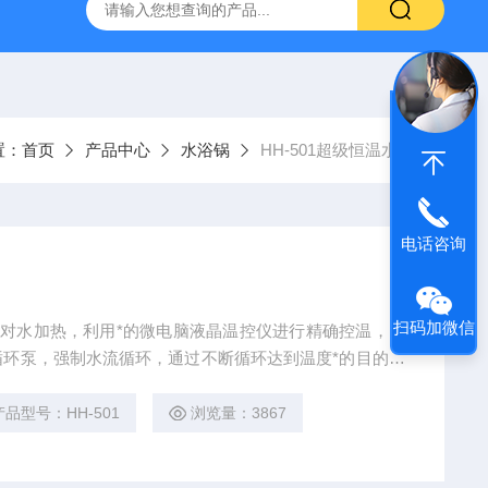
TQS浅水型浮游生物网
PST-DD电动土壤采样器
PSC-2
置：
首页
产品中心
水浴锅
HH-501超级恒温水浴
电话咨询
扫码加微信
管，对水加热，利用*的微电脑液晶温控仪进行精确控温，同
环泵，强制水流循环，通过不断循环达到温度*的目的。
要求。
产品型号：HH-501
浏览量：3867