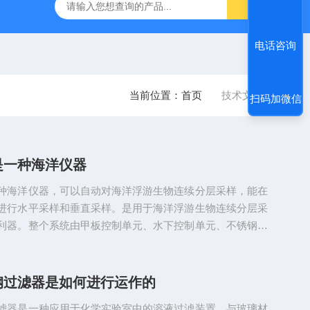
浅水型浮游生物网
PST-DD电动土壤采样器
PSC-26便携
电话咨询
当前位置：
首页
技术文章
扫码加微信
是一种海洋仪器
种海洋仪器，可以自动对海洋浮游生物连续分层采样，能在
进行水平采样和垂直采样。是用于海洋浮游生物连续分层采
利器。整个系统由甲板控制单元、水下控制单元、不锈钢框
底管等组成，5或9只网袋通过拉链连接器连接在不锈钢框架
。网架用钢板和钢管制成，呈长方形。网口亦为长方形，上
着底时进行工作。为便于网口充分张开，其口缘由一根细钢
钢过滤器是如何进行运作的
6mm）绕在网口架上。网袋长度为网口宽度的2.5-3倍。近
滤器是一种应用于化学实验室中的溶液过滤装置，与玻璃材