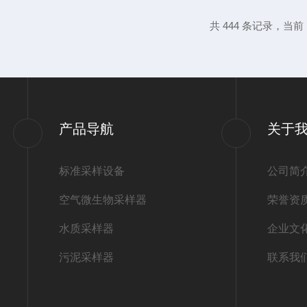
并防止轻组分的挥发。可采取任何深度液面
共 444 条记录，当前 1
中部、下部，并且操作方便，玻璃瓶可以随
1、将浮球上的绳子和采样器上的绳子...
产品导航
关于
标准采样设备
公司简
空气微生物采样器
荣誉资
水质采样器
企业文
污泥采样器
联系我