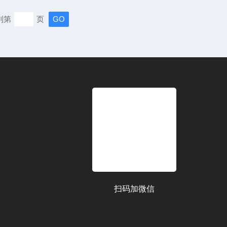
采集的气态样品没有污染和吸附；采用真空箱负压方式采集
到第
页
样速度快，实现零交叉污染采样，其使用方法如下1、将电
，取出电池架，...
扫码加微信