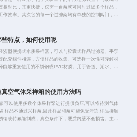
（2c...
置相对比，其更快捷，仅需一台泵就可同时过滤多个样品，
工作效率。其次它的每一个过滤架均有单独的控制阀门，因
和多联同时操作。多联不锈钢过滤器的壳体内部主要由粗滤
吸污管，不锈钢刷或不锈钢吸嘴、密封圈、防腐涂层、转动
过滤介质把容器分隔为上、下腔即构成简单的过滤器。待处
哪些特点，如何使用呢
口进入机体，水中的杂质沉积在不锈钢滤网上，由此产生压
经济型便携式水质采样器，可以与胶囊式样品过滤器、手泵
关监测进出水口压差...
等配套组件相连，方便样品的收集。可选择一次性可降解材
择能够重复使用的不锈钢或PVC材质。用于管道、湖水、河
表水和地下水采样,同样也用于其他液体采样。国内有取水
取水管、采水管等多种不同叫法。PC材质的贝勒管管体透
水体，每只都配有放水嘴，便于分析取样又不交叉污染，确
道真空气体采样箱的使用方法吗
可靠性。使用说明：1、使用前检查完整性，配件是否完
箱可以使用多数个体采样泵进行提供负压,可以将待测气体
龙绳；2、使用前查...
袋.样品不通过采样泵,因此样品和泵可避免受污染.样品接触
锈钢或特氟隆制成，真空条件下，硬质内壁不会损害。主要
体，特殊气体采样，包括恶臭气体，烟气，以及高污染气体
以用于一般环境气体采集，适用范围较广。气路采用化学惰