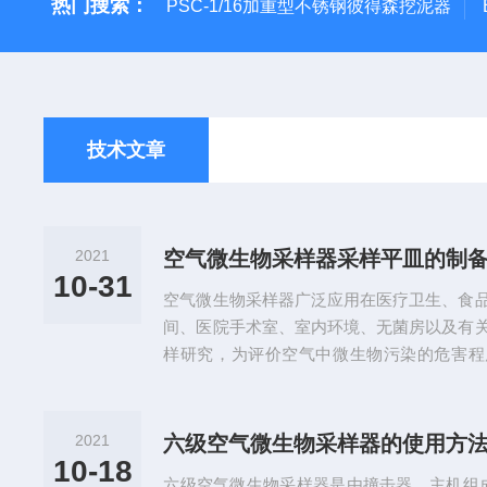
热门搜索：
PSC-1/16加重型不锈钢彼得森挖泥器
技术文章
2021
空气微生物采样器采样平皿的制
10-31
空气微生物采样器广泛应用在医疗卫生、食
间、医院手术室、室内环境、无菌房以及有
样研究，为评价空气中微生物污染的危害程
据。空气微生物采样器除了能够测定空气微
测出这些粒子的大小，而后者是判定空气微
是由六个撞击器组合成一体，每一级实际是
2021
六级空气微生物采样器的使用方
复撞击原理，绝大部分粒子特别是在气管及
10-18
六级空气微生物采样器是由撞击器、主机组