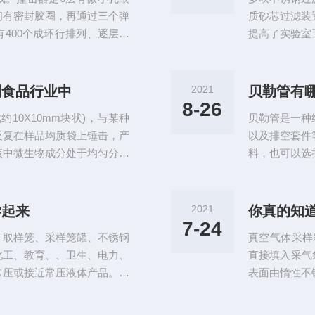
网口处的网目较大
间有密封胶圈，再通过三个弹
质砂芯过滤装
400个成环行排列、逐层减
提高了实验室
方英尺每分钟。当含有微生物
此可支持单联
流速的逐层变高，不同大小的
网、细滤网、
应的琼脂表面上。使用方法如
轴等组成。用
到食品行业中
2021
贝勒管有
，把三角架顶部调至水平，撞
理的水由入水
8-26
10X10mm块状)，与某种
贝勒管是一种
差。通过压差开
反复在样品均质袋上锤击，产
以及排空套件
液中微生物成分处于均匀分布
料，也可以选
非常简单，只需将样品和稀释
水、井水的地
品袋放入均质仪中，关上门即
器、水样器、
在固体样品内部和表面的微生
明，易于观察
学起来
2021
你真的知
具有充分的代表性。减少了样
保分析结果的
7-24
、取样笼、采样笼罐、不锈钢
真空气体采样
整，贝勒管+尼
化工、教育、、卫生、电力、
直接填入采气
常压或接近常压液体产品。无
表面由惰性不
挥发损失，可配换常规玻璃
用于非甲烷气
品，避免了样品的二次污染，
的采集，也可