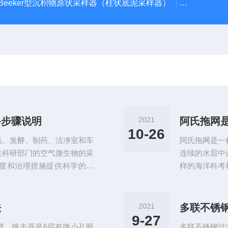
Beeker型沉积物原状采样器（柱状底泥采样器）
PS-TQS
备步骤说明
2021
阿氏拖网
10-26
品、发酵、制药、洁净室和车
阿氏拖网是一
关科研部门的空气微生物的采
连续的水层中
度和治理措施提供科学的依
样的海洋科考
生物的数量之外，它特性还能
架、网衣、网
生物危害的重要指标之一。它
的帆布部分上
一个单级采样器，利用6次反
下两边皆可在
法
2021
多联不锈
肺沉降的粒子基本都撞击下
丝绳（直径4-
9-27
成。撞击器是6层有微小孔眼
多联不锈钢过