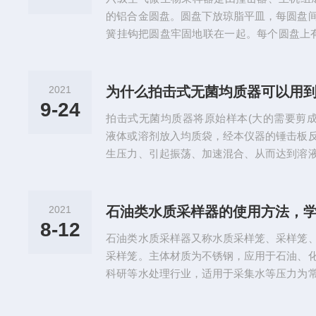
来，因而它采集到的粒子大小范围自然比...
的铝合金圆盘。圆盘下放琼脂平皿，每圆盘
簧挂钩把圆盘牢固地联在一起。每个圆盘上有
小、尺寸准确的小孔，标准采样流量为1立
粒子的气流进入上层的采样口后，由于气流
微生物粒子按空气动力学特征分别撞击在相
2021
为什么拍击式无菌均质器可以用
下：一、现场采样1、将三角架支开并锁紧
9-24
拍击式无菌均质器将原始样本(大的需要剪成约
击器放在三角架的圆盘上，主机放...
液体或溶剂放入均质袋，经本仪器的锤击板
生压力、引起振荡、加速混合、从而达到溶
状态。使从固体样品中提取细菌的过程变得
液加入到无菌的过滤器样品袋中，然后将样
开始和完成样品的处理。有效地分离被包含
2021
石油类水质采样器的使用方法，
物均一样品，确保无菌袋中混合全部的样品
8-12
石油类水质采样器又称水质采样笼、采样笼
品的处理和准备时间，通常3...
采样笼。主体材质为不锈钢，应用于石油、
科研等水处理行业，适用于采集水等压力为
泄漏，可配玻璃瓶无需转移样品，无泄漏无
瓶，采样后直接将玻璃瓶取出，无需转移样