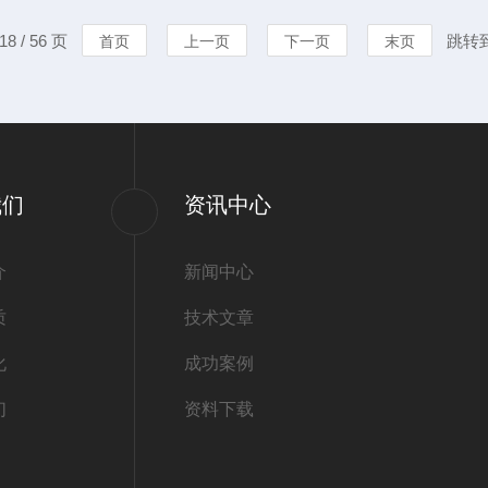
的样品：包括：顶部、上部、
性材料，保证
8 / 56 页
跳转
首页
上一页
下一页
末页
时更换，具体使用方法如下：
气态样品，采
池盖板向下推出
我们
资讯中心
介
新闻中心
质
技术文章
化
成功案例
们
资料下载