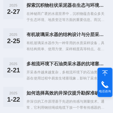
探索沉积物柱状采泥器在生态与环境监测中的应用
2025
2-27
在神秘而广袤的水底世界中，沉积物蕴含着众多关
于生态环境、地质变迁等方面的重要信息。而沉积
物柱状采泥器，就是科学家们获取这些珍贵信息的
得力工具，它如同一位无声的使者，将水底深处的
有机玻璃采水器的结构设计与分层采样精度优化研究
2025
奥秘呈现在我们眼前。沉积物柱状采泥器主要由采
2-25
有机玻璃采水器作为一种常用的水质采样设备，具
样管、重锤、释放装置等部分组成。采样管通常采
有结构简单、使用方便、采样精度高等特点。在环
用高强度、耐腐蚀的材料制成，能够深入水底沉积
保、水文、海洋等领域的水质监测中发挥着重要作
物中，完整地采集柱状样本。重锤则为采泥器提供
用。然而，在实际应用过程中，采水器的采样精度
足够的动力，使其可以冲破水体阻力，顺利插入沉
多相流环境下石油类采水器的抗堵塞结构优化设计
2025
受到诸多因素的影响，如结构设计、采样方法等。
积物。释放装置则确保采泥器在到达预定位置后能
2-21
开采条件越来越复杂，多相流环境下的石油类采水
一、结构设计1.采水瓶体：有机玻璃材质，透明度
准确采集样本并安全回收。当进行采样作业时...
器在使用过程中易发生堵塞现象，影响了采水效率
高，便于观察水样。2.配重块：采用铅块或其他重
和生产安全。因此，对多相流环境下石油类采水器
金属材料，用于增加采水器的下沉力。3.上下盖：
的抗堵塞结构进行优化设计具有重要意义。一、多
带轴的两个半圆上盖，可轻松翻转，实现开合。4.
电话咨询
如何选择高效的井深仪提升勘探准确性
2025
相流环境下采水器堵塞原因分析1.多相流环境中，
活动底板：便于采水器在水中下沉时自动开启入水
1-22
井深仪的工作原理基于先进的传感与测量技术。通
气体、液体和固体颗粒共存，容易形成复杂的流动
口。5.系绳：用于连接采水器与提...
常，它利用钢丝绳或电缆下放一个带有传感器的探
状态。2.液体和固体颗粒在采水器内部流动过程