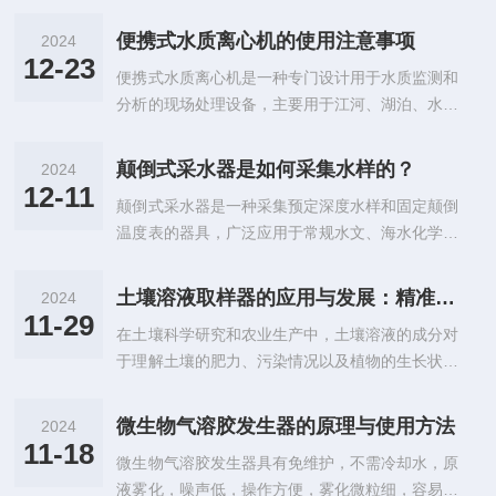
头至井下。传感器能够精确感知探头所处位置的各
中，容易产生沉积和堵塞。3.采水器结构设计不合
种物理量变化，比如通过测量重力、压力等参数的
理，导致流动阻力增大，加剧堵塞现象。二、抗堵
便携式水质离心机的使用注意事项
2024
变化来确定深度。随着探头的下行，仪器会实时记
塞结构优化设计1.设计原则（1）降低流动阻力：
12-23
便携式水质离心机是一种专门设计用于水质监测和
录这些数据，并将其转换为深度信息显示出来。这
优化采水器内部流道，减小流动阻力，...
分析的现场处理设备，主要用于江河、湖泊、水库
种精确的测量方式确保了获取的井深数据具有高度
和渠道等地表水的水环境质量手工监测，特别是在
的准确性。在石油开采行业，井深仪发挥着*的作
进行总磷等指标的监测时，能够高效地对水样进行
用。石油钻井过程中，准确掌握井的深度对于整个
颠倒式采水器是如何采集水样的？
2024
预处理。便携式水质离心机的体积小巧、耗电量
开采作业至关重要。如果井深测量不准确，可能导
12-11
颠倒式采水器是一种采集预定深度水样和固定颠倒
低、适配便携式移动电源、便于现场操作。操作简
致钻头未能到达预定的油层位置，不仅浪费大...
温度表的器具，广泛应用于常规水文、海水化学和
单，LED显示实际转速和定时范围，具有启动停止
微生物调查等领域。在颠倒式采水器沉放到预定水
按钮一键式操作，免维护。整机采用人体工学设
层之前，两端的活门因重力作用而打开，允许水自
计，外观大气美观。广泛应用于地表水、地下水、
土壤溶液取样器的应用与发展：精准获取土壤溶液的关键工具
2024
由出入。当到达预定深度后，通过释放器上的撞击
工业废水等水质的分析和监测中，特别是在水质总
11-29
在土壤科学研究和农业生产中，土壤溶液的成分对
开关和挡片机构，采水器上端会脱开钢丝绳并颠倒
磷、浊度等指标的现场快速检测中发挥着重要作...
于理解土壤的肥力、污染情况以及植物的生长状况
180°，此时重力使两端的活门同时关闭，从而采
具有重要意义。土壤溶液是指土壤孔隙中水分溶解
集到该水层的水样。特点：1、结构简单：颠倒式
的各种溶质，它能够反映出土壤的水分、离子浓度
采水器的结构设计简洁明了，易于操作和维护。
微生物气溶胶发生器的原理与使用方法
2024
及其它化学物质的变化，因此对农业灌溉、环境监
2、工作可靠：通过特殊的释放器和活门机构，确
11-18
微生物气溶胶发生器具有免维护，不需冷却水，原
测以及土壤改良等方面的决策至关重要。为了精准
保在预定深度准确采集水样。3、使用方便：...
液雾化，噪声低，操作方便，雾化微粒细，容易气
获取土壤溶液样本，土壤溶液取样器应运而生，它