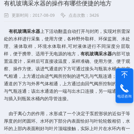
有机玻璃采水器的操作有哪些便捷的地方
更新时间：2017-08-09
点击次数：3426
有机玻璃采水器
上下活动翻盖自动打开与封闭，实现对所需深
处的水样进行采集，使用方便，各种野外取样、环保监测、水处
理、液体取样，环境水体取样,可对液体进行不同深度分层取
样，便于携带、适用于无电源的地方，
有机玻璃采水器
内部可放
置温度计，采样后可直接读温度，采样准确、使用方便、便于观
察、操作方便。该进气通道的下方可通过接头与瓶装水桶内的空
气相通，上方通过由进气阀所控制的进气孔与气瓶连通；该回气
通道的下方与外界气体相通，上方通过由回气阀所控制的回气孔
与气瓶连通；该出水通道的一端与出水口连接，另一端通过接头
电话咨询
与插入到瓶装水桶内的导管连接。
由于离心力的作用，水形成了一个决定于泵腔形状的近似于等
厚度的封闭圆环。水环的下部分内表面恰好与叶轮轮毂相切，水
环的上部内表面刚好与叶片顶端接触，实际上叶片在水环内有一