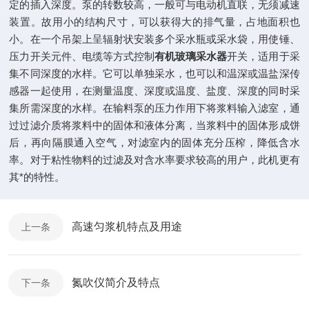
定的插入深度。泵的转数较高，一般可与电动机直联，无须减速
装置。故用小的结构尺寸，可以获得大的排气量，占地面积也
小。在一个吊架上呈辐射状安装多个采水瓶或采水袋，用使锤、
压力开关元件、电缆等方式控制
有机玻璃采水器
开关，适用于采
集不同深度的水样。它可以单独采水，也可以和温深或温盐深传
感器一起使用，在测量温度、深度或温度、盐度、深度的同时采
集所需深度的水样。在输料泵的压力作用下将浆料输入滤室，通
过过滤介质将浆料中的固体和液体分离，当浆料中的固体形成饼
后，再向隔膜通入空气，对滤室内的固体充分压榨，降低含水
率。对于粘性物料的过滤及对含水率要求较高的用户，此机更有
其*的特性。
高速匀浆机特点及用途
上一条
氮吹仪简介及特点
下一条