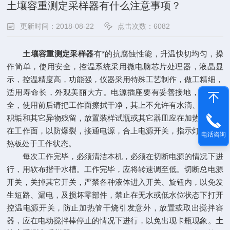
土壤容重测定采样器有什么注意事项？
更新时间：2018-08-22
点击次数：6082
土壤容重测定采样器
有*的抗腐蚀性能，升温快切均匀，操
作简单，使用安全，控温系统采用微电脑芯片处理器，液晶显
示，控温精度高，功能强，仪器采用特殊工艺制作，做工精细，
适用寿命长，外观美丽大方。电源插座要有妥善接地，以便安
全，使用前后请把工作面擦拭干净，其上不允许有水滴、污物、
积垢和其它异物残留，放置装样试瓶或其它器皿应在加热前放置
在工作面，以防爆裂，接通电源，合上电源开关，指示灯亮，电
电话咨询
热板处于工作状态。
每次工作完毕，必须清洁本机，必须在切断电源的情况下进
行，用软布揩干水槽。工作完毕，应将转速调至低。切断总电源
开关，关掉其它开关，严禁各种液体进入开关、旋钮内，以免发
生短路、漏电，及损坏零部件，禁止在无水或低水位状态下打开
控温电源开关，防止加热管干烧引发意外，放置或取出搅拌容
器，应在电动搅拌棒停止的情况下进行，以免出现卡瓶现象。
土