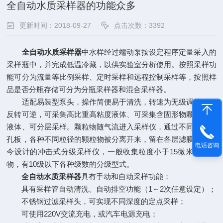
全自动水质采样器的功能众多
更新时间：2018-09-27
点击次数：3392
全自动水质采样器
中水样经过蠕动泵按设定程序定量采入的
采样瓶中，并完成低温冷藏，以供实验室分析使用。按照采样功
能可分为流量等比例采样、定时采样和远程控制采样等，按照样
品是否分瓶存储可分为分瓶采样器和混合采样器。
适配易装型泵头，操作简便易于清洗，转速为无级调速，正
反转可逆，可采集高比重高粘度液体、可采集含固形物颗粒混悬
液体、可分层采样。颗粒物随气流进入采样仪，通过不同孔径的
孔板，各种不同粒径的颗粒物被分离开来，留在各层滤膜上。现
电话咨询
今设计的冲击式分级采样仪，一般收集粒度小于15微米的颗粒
物，有10级以下各种级数的分级型式。
全自动水质采样器
具有手动和自动采样功能；
具有采样管自动清洗、自动排空功能（1～2次任意设定）；
不锈钢过滤采样头，可实现不同深度的定点采样；
可使用220V交流充电，或汽车电源充电；