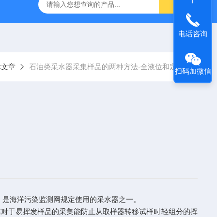
TQS浅水型浮游生物网
PST-DD电动土壤采样器
PSC-2
电话咨询
术文章
石油类采水器采集样品的两种方法-全液位和定点
扫码加微信
是海洋污染监测网规定使用的采水器之一。
对于易挥发样品的采集能防止从取样器转移试样时轻组分的挥