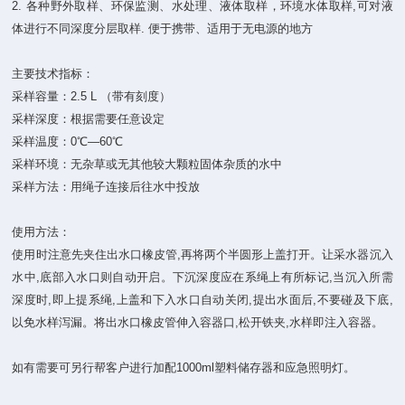
2. 各种野外取样、环保监测、水处理、液体取样，环境水体取样,可对液
体进行不同深度分层取样. 便于携带、适用于无电源的地方
主要技术指标：
采样容量：2.5 L （带有刻度）
采样深度：根据需要任意设定
采样温度：0℃—60℃
采样环境：无杂草或无其他较大颗粒固体杂质的水中
采样方法：用绳子连接后往水中投放
使用方法：
使用时注意先夹住出水口橡皮管,再将两个半圆形上盖打开。让采水器沉入
水中,底部入水口则自动开启。下沉深度应在系绳上有所标记,当沉入所需
深度时,即上提系绳,上盖和下入水口自动关闭,提出水面后,不要碰及下底,
以免水样泻漏。将出水口橡皮管伸入容器口,松开铁夹,水样即注入容器。
如有需要可另行帮客户进行加配1000ml塑料储存器和应急照明灯。