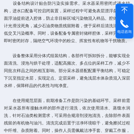
设备结构设计贴合防污染实操需求。采水器采用密闭式进水结
构，进水口配备可控启闭装置，采样过程中可避免表层漂浮杂质、水
面浮油提前进入腔体，防止非目标区域污染物混入样品。腔体内部设
计光滑没死角，减少石油类物质残留附着，便于采样后清洗消杀，降
电话咨询
低交叉污染概率。同时，设备配备专属密封储样腔体，采样完成后可
即时密闭封存，隔绝空气环境中的粉尘、挥发性有机物等干扰物质。
设备整体采用分体式组装结构，各部件可拆卸拆分，能够实现全
面清洗、浸泡与烘干处理，适配高频次、多点位的采样工作，减少不
同批次样品之间的相互影响。部分采水器搭配配重平衡结构，可稳定
下沉至指定水层，实现定点、定层采样，避免浅层水体杂质混入深层
水样，保障样品的代表性与纯净度。
在使用规范层面，前期准备工作是防污染的基础环节。采样前需
对采水器所有接触水样的部件进行清洗，依次使用清水、蒸馏水润
洗，针对石油类检测需求，可采用合规溶剂浸泡清洗，去除部件表面
残留的有机物与油污。清洗完成后置于洁净环境晾干，避免擦拭过程
中纤维、杂质附着。同时，操作人员需佩戴洁净手套、穿戴工作服，