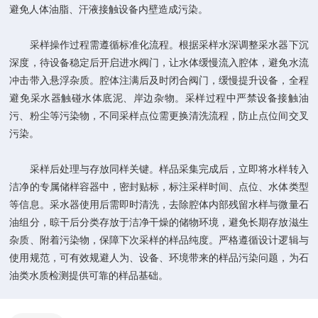
避免人体油脂、汗液接触设备内壁造成污染。
采样操作过程需遵循标准化流程。根据采样水深调整采水器下沉
深度，待设备稳定后开启进水阀门，让水体缓慢流入腔体，避免水流
冲击带入悬浮杂质。腔体注满后及时闭合阀门，缓慢提升设备，全程
避免采水器触碰水体底泥、岸边杂物。采样过程中严禁设备接触油
污、粉尘等污染物，不同采样点位需更换清洗流程，防止点位间交叉
污染。
采样后处理与存放同样关键。样品采集完成后，立即将水样转入
洁净的专属储样容器中，密封贴标，标注采样时间、点位、水体类型
等信息。采水器使用后需即时清洗，去除腔体内部残留水样与微量石
油组分，晾干后分类存放于洁净干燥的储物环境，避免长期存放滋生
杂质、附着污染物，保障下次采样的样品纯度。严格遵循设计逻辑与
使用规范，可有效规避人为、设备、环境带来的样品污染问题，为石
油类水质检测提供可靠的样品基础。