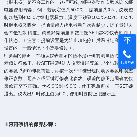
（继电器）是不会工作的，这样可减少继电器动作次数以延长继
电器使用寿命。例：若设定值为50.0℃，提前量为0.5，仪表控
制加热到49.5.0时继电器释放，温度下跌到50.0℃-0.5℃=49.5℃
时继电器又吸合。提前量越大继电器动作次数越少，提前量过大
会降低控制精度。调整好提前量参数后按SET键3秒仪表回到工
作状态。﹙注意：提前设置是为防止加热停止后温冲过高而专门
设置的，一般情况下不需要修改﹚。
5.误差的修正：在确认仪表显示的值不是正确的测量值时可对显
电话咨询
示值进行修正。按SET键3秒进入仪表深层菜单，*个出现并闪动
的参数 为E00即提前量，再按一次SET键出现闪动的参数即误差
修正参数，配合△或▽键可修改此参数。误差的修正范围确的仪
表修正至不正确。为-9.9℃到+9.9℃，休正完后再按一下SET键
退出。仪表出厂时修正值为0.0，使用时要防止把显示正
血液溶浆机
的保养步骤：