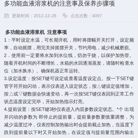
多功能血液溶浆机的注意事及保养步骤项
更新时间：2012-12-28
点击次数：4097
多功能血液溶浆机 注意事项
1：平时设定水温，可长期开机，用时将摆幅开关打开，设定频
率，自动摇摆，用完关掉摇摆开关，节约用电，减少机械磨损。
2．使用前一定要将水加到水位线，切勿干烧，以保护加热管。
随着开机时间的不断增长，水箱的水回逐渐蒸发，请随时检查水
位（加水换水）。确保机器正常运转。
3.设定温度：按SET键可设定或查看温度设定点。按一下SET键
管字符开始闪动，表示仪表进入设定状态，按△键设定值增加，
按△或▽键数据会快速变动，再一次按SET键仪表回到正常工作
状态温度设定完毕，开始加热指示灯亮。
4.提前设置：按SET键3秒仪表进入内层参数设定状态。*个 出现
并闪动的参数为 即停止的提前量，提前量参数要慎重调整，为
减少温度过冲，仪表控制加热输出时会提前截止加热，当温度下
跌到提前量以下时又开始加热，在设定值与提前量范围内输出