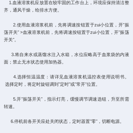
1.血液溶浆机应放置在较牢固的工作台上，环境应保持清洁整
齐，通风干燥，给排水方便。
2.使用血液溶浆机前，先将调速按钮置于zui小位置，开"振
荡开关" >血液溶浆机前，先将调速按钮置于zui小位置，开"振荡
开关"。
3.将自来水或蒸馏水注入水箱，水位应略高于血浆袋的内液
面；禁止无水状态使用加热器。
4.选择恒温温度：请详见血液溶浆机温控表使用说明书。
选择定时，将定时旋钮调到"定时"或"常开"位置。
5.开"振荡开关"，指示灯亮，缓慢调节调速选钮，升至所需
转速。
6.停机前各开关应处关闭状态，定时器置"零"，切断电源。