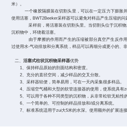
米）。
一个橡胶隔膜装在切割头里，可以在一定压力下膨胀并*关
使用活塞，BWT2Beeker采样器可以避免对样品产生压缩的问
采样前，将活塞装在切割头里。当切割头位于沉积物上时
沉积物中，环绕着活塞。
由于摩擦的作用而产生的压缩被部分真空产生反作用抵消。通过
过使用水-气动排放和分离系统，样品可以再细分成更小的、
二、
活塞式柱状沉积物采样器
优势
1、保持样品原始的剖面结构和密度。
2、充分的直径空间，减少样品的交叉分散。
3、采样器轻便，简单易用，可在一天内采集很多样品。
4、压缩空气桶和大型的软管连接器的使用，使系统具有zu
5、可以用于各种不同类型的沉积物，从非常松软无粘性的
6、一个简单的、可控制的样品排放和/或分离系统。
7、标准系统适用于zui大5米的水深。使用额外的扩展连