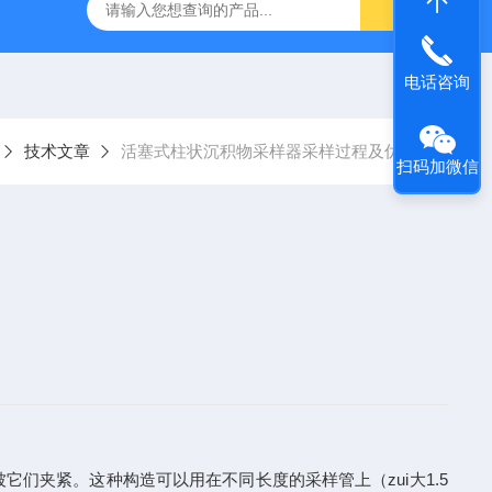
TQS浅水型浮游生物网
PST-DD电动土壤采样器
PSC-2
电话咨询
技术文章
活塞式柱状沉积物采样器采样过程及优势
扫码加微信
紧。这种构造可以用在不同长度的采样管上（zui大1.5