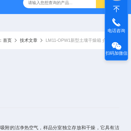
TQS浅水型浮游生物网
PST-DD电动土壤采样器
PSC-2
电话咨询
：
首页
技术文章
LM11-OPW1新型土壤干燥箱 介绍
扫码加微信
炭吸附的洁净热空气，样品分室独立存放和干燥，它具有洁