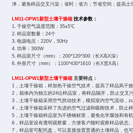
净，避免样品交叉污染；省时；省力；节省空间；提高土
LM11-OPW1新型土壤干燥箱
技术参数：
1. 干燥空气温度范围：35±5℃
2. 样品室数量：24个
3. 电源电压：220V，50Hz
4. 功率：300W
5. 样品室尺寸（mm）：200*120*300（长X高X深）
6. 外形尺寸（mm）：1100*430*1610（长X宽X高）
LM11-OPW1新型土壤干燥箱
主要特点：
1，土壤干燥箱，样加热干燥空气技术，提高了样品风干
2，箱体内为独立的24位样品室，将样品隔开，防止交叉
3，土壤干燥箱采用空气扰动技术，模拟室内空气流动，z
4，土壤干燥箱采样了先进的空气过滤和吸附技术，防止
5，土壤干燥箱样品室为不锈钢材质，避免化学腐蚀和有
6，样品室设有透明观察窗，方便客户随时观察样品状态
7，样品室可配托盘，可以直接放置普通的土壤样品，也