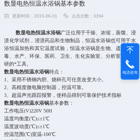
数显电热恒温水浴锅基本参数
更新时间：2015-06-01
点击次数：3394
数显电热恒温水浴锅
广泛位用于干燥、浓缩，蒸馏、浸
渍化学试剂，浸渍药品和生物制品，恒温水浴锅也可用于水
浴恒温加热和其它温度试验，恒温水浴锅是生物、遗传、病
毒、水产、环保、医药、卫生、生化实验室、分析室教育科
研的*工具。
数显电热恒温水浴锅
特点：
电话咨询
1、采用不锈钢内胆、烧杯孔可任意改变大小。
2、高精度微电脑控制器，控温可靠。
3、超温声光跟踪报警，使样品得到可靠保护技术指标
数显电热恒温水浴锅
基本参数：
工作电压(V)220V 50H
温度均衡度(℃)≤±1℃
温度波动度(℃)≤±1℃
控温范围(℃)室温-100℃