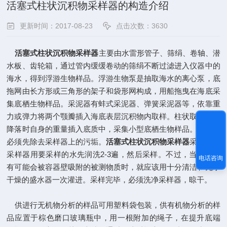
活塞式柱状沉积物采样器的构造介绍
更新时间：2017-08-23
点击次数：3630
活塞式柱状沉积物采样器
主要由水雷形管子、筛绢、卷轴、潜
水板、齿轮箱，通过管内缓缓卷动的筛绢不断过滤进入仪器中的
海水，得到浮游生物样品。浮游生物泵是抽取海水的离心泵，底
拖网由长方形或三角形的架子和袋形网构成，用船拖曳在海底采
集底栖生物样品。采泥器有蚌式采泥器、弹簧采泥器等，依靠重
力或弹力将两个颚瓣插入海底表层沉积物内取样。柱状取样管靠
降落时自身的重量插入底质中，采集小型底栖生物样品。使用前
必须先除去采样器上的污垢。
活塞式柱状沉积物采样器
采样时将
采样器用要采样的水先润洗2-3遍，然后采样。不过，当水样含
电话咨询
有可能会被容器壁吸附的被测物质时，就应该用十分清洁和无水
干燥的盛水器一次灌进。采样完毕，必须洗净采样器，晾干。
供进行无机物分析的样品可用塑料袋包装，供有机物分析的样
品应置于棕色磨口玻璃瓶中，用一根附加的绳子，在提升底端