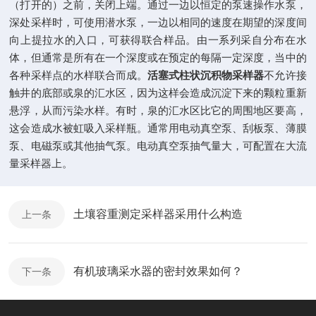
（打开的）之前，关闭上端。通过一边以恒定的泵速操作水泵，
深处采样时，可使用潜水泵，一边以相同的速度在期望的深度间
向上提拉水的入口，可获得联合样品。由一系列采自分布在水
体，但通常是所有在一个深度或在预定的每隔一定深度，当中的
各种采样点的水样联合而成。
活塞式柱状沉积物采样器
不允许接
触井的底部或泉的汇水区，因为这样会造成沉淀下来的颗粒重新
悬浮，从而污染水样。有时，泉的汇水区比它的周围地区要高，
这会造成水被虹吸入采样瓶。通常用电动真空泵、刮板泵、薄膜
泵、电磁泵或其他抽气泵。电动真空泵抽气量大，可配置在大流
量采样器上。
土壤容重测定采样器采用什么构造
上一条
有机玻璃采水器的密封效果如何？
下一条