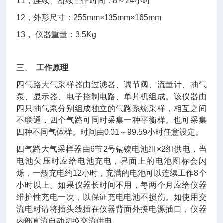
11，连续、断续工作时间：8～24小时
12，外形尺寸：255mm×135mm×165mm
13， 仪器重量：3.5Kg
三、
工作原理
四气路大气采样器由过滤器、调节阀、流量计、抽气
泵、显示器、电子控制电路、单片机组成。该仪器由
四只抽气泵分别组成独立的气路系统采样，相互之间
不联通，四个气路可同时采集一种平衡样。也可采集
四种不同气体样。时间由0.01～99.59小时任意设定。
四气路大气采样器由6节2号镉镍电池组×2组供电，当
电池欠压时应给电池充电，界面上的电池图标会闪
烁，一般充电约12小时，充满的电池可以连续工作8个
小时以上。如果仪器长时间不用，每两个月应给仪器
维护性充电一次，以保证充电电池不损伤。如使用交
流电时请将插头线插在仪器背面外接电源插口，仪器
内部直流自动切换交流供电。