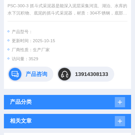
PSC-300-3 抓斗式采泥器是能深入泥层采集河流、湖泊、水库的
水下沉积物、底泥的抓斗式采泥器，材质：304不锈钢，底部带
锯齿，采样深度：0-30m，一次采样量：5L ，开口面积15cm*30
cm，重量13kg，采泥厚度：15cm
产品型号：
更新时间：2025-10-15
厂商性质：生产厂家
访问量：3529
产品咨询
13914308133
产品分类
相关文章