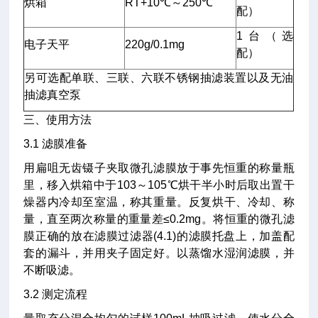
烘箱
RT+10℃～250℃
配）
1台（选
电子天平
220g/0.1mg
配）
另可选配单联、三联、六联不锈钢抽滤装置以及无油
抽滤真空泵
三、使用方法
3.1 滤膜准备
用扁咀无齿镊子夹取微孔滤膜放于事先恒重的称量瓶
里，移入烘箱中于103～105℃烘干半小时后取出置干
燥器内冷却至室温，称其重量。反复烘干、冷却、称
量，直至两次称量的重量差≤0.2mg。将恒重的微孔滤
膜正确的放在滤膜过滤器(4.1)的滤膜托盘上，加盖配
套的漏斗，并用夹子固定好。以蒸馏水湿润滤膜，并
不断吸滤。
3.2 测定流程