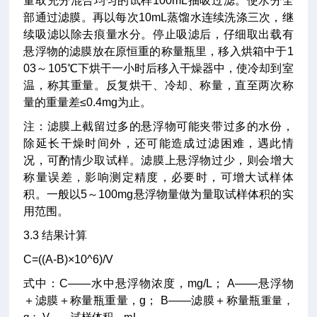
量取充分混合均匀的试样100mL抽吸过滤。使水分全
部通过滤膜。再以每次10mL蒸馏水连续洗涤三次，继
续吸滤以除去痕量水分。停止吸滤后，仔细取出载有
悬浮物的滤膜放在原恒重的称量瓶里，移入烘箱中于1
03～105℃下烘干一小时后移入干燥器中，使冷却到室
温，称其重量。反复烘干、冷却、称量，直至两次称
量的重量差≤0.4mg为止。
注：滤膜上截留过多的悬浮物可能夹带过多的水份，
除延长干燥时间外，还可能造成过滤困难，遇此情
况，可酌情少取试样。滤膜上悬浮物过少，则会增大
称量误差，影响测定精度，必要时，可增大试样体
积。一般以5～100mg悬浮物量做为量取试样体积的实
用范围。
3.3 结果计算
C=((A-B)×10^6)/V
式中：C——水中悬浮物浓度，mg/L； A——悬浮物
＋滤膜＋称量瓶重量，g； B——滤膜＋称量瓶
重量，
g； V——试样体积，mL。