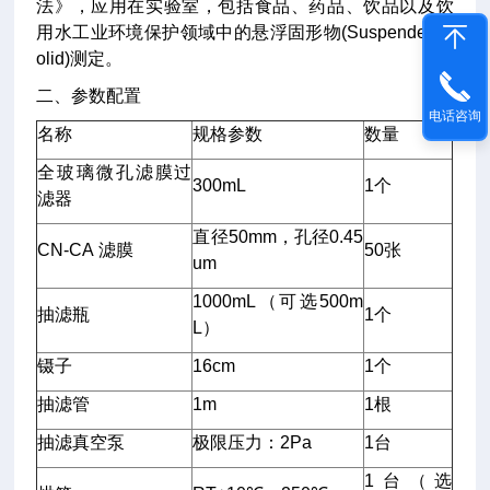
法》，应用在实验室，包括食品、药品、饮品以及饮
用水工业环境保护领域中的悬浮固形物(Suspended S
olid)测定。
二、参数配置
电话咨询
名称
规格参数
数量
全玻璃微孔滤膜过
300mL
1个
滤器
直径50mm，孔径0.45
CN-CA 滤膜
50张
um
1000mL（可选500m
抽滤瓶
1个
L）
镊子
16cm
1个
抽滤管
1m
1根
抽滤真空泵
极限压力：2Pa
1台
1台（选