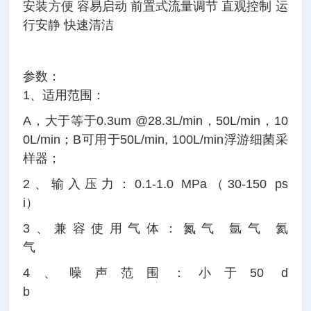
安装方便 容易启动 前置式流量调节 直观控制 运
行安静 快速清洁
参数：
1、适用范围：
A，大于等于0.3um @28.3L/min，50L/min，10
0L/min；B可用于50L/min, 100L/min浮游细菌采
样器；
2、输入压力：0.1-1.0 MPa（30-150 ps
i）
3、兼容使用气体：氮气 氩气 氦
气
4、噪声范围：小于50 d
b