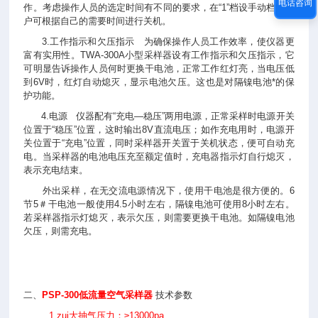
电话咨询
作。考虑操作人员的选定时间有不同的要求，在“
1
”档设手动档，用
户可根据自己的需要时间进行关机。
3.工作指示和欠压指示
为确保操作人员工作效率，使仪器更
富有实用性。
TWA-300A
小型采样器设有工作指示和欠压指示，它
可明显告诉操作人员何时更换干电池，正常工作红灯亮，当电压低
到
6V时，红灯自动熄灭，显示电池欠压。这也是对隔镍电池*的保
护功能。
4.电源
仪器配有“充电—稳压”两用电源，正常采样时电源开关
位置于“稳压”位置，这时输出
8V直流电压；如作充电用时，电源开
关位置于“充电”位置，同时采样器开关置于关机状态，便可自动充
电。当采样器的电池电压充至额定值时，充电器指示灯自行熄灭，
表示充电结束。
外出采样，在无交流电源情况下，使用干电池是很方便的。
6
节
5
＃干电池一般使用
4.5
小时左右，隔镍电池可使用
8小时左右。
若采样器指示灯熄灭，表示欠压，则需要更换干电池。如隔镍电池
欠压，则需充电。
二、
PSP-300
低流量空气采样器
技术参数
1.zui大抽气压力：≥13000pa