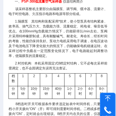
一、
PSP-300
低流量空气采样器
仪器结构简介
该采样器整机主要部分由隔膜泵、调节阀、缓冲器、流量计、
电子时控电路、欠压指示电路和电源等部分组成。
1.隔膜泵
其结构和装配采用*技术，使小型泵具有结构紧凑、
效率高、抽气压力大、负载能力强、流量稳定、耗电省、噪音低等
优点。在
100mmHg
负载能力情况下，仍能获得
1L
/min左右。泵阀
片采用特种橡胶制成，具有耐酸碱气、耐老化、寿命长，经长时间
的考验，性能仍保持良好。泵动力电机采用电子调速，在电压波动
及干电池电压下降变化较大的情况下，仍能确保电机稳速运转。在
采样过程中负载在一定范围变化情况下，电子电路能起到调整功
率，使隔膜泵的流量稳定。
2.时控机构
本机采用固定式
8档定时结构，它不必每次采样前
需调定，也不会因调定失误而无法查证。
档
1
2
3
4
5
6
7
8
数
分
5分
10分
15分
40分
1小
2小
4小
8小
钟
钟
钟
钟
钟
时
时
时
时
8档选时开关可根据条件要求选定如表中时间停机，只要把某
档小开关拨向“
ON
”（开）即可得到需要时间停机。二档或多档同时
拨向“
ON
”，定时就会出现错误。
8
档开关均在关的位置，仪器不工