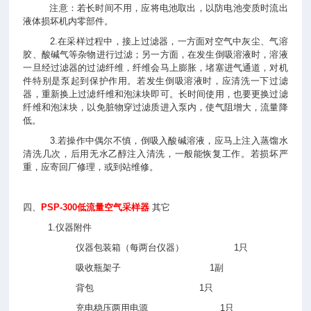
注意：若长时间不用，应将电池取出，以防电池变质时流出
液体损坏机内零部件。
2.在采样过程中，接上过滤器，一方面对空气中灰尘、气溶
胶、酸碱气等杂物进行过滤；另一方面，在发生倒吸溶液时，溶液
一旦经过滤器的过滤纤维，纤维会马上膨胀，堵塞进气通道，对机
件特别是泵起到保护作用。若发生倒吸溶液时，应清洗一下过滤
器，重新换上过滤纤维和泡沫块即可。长时间使用，也要更换过滤
纤维和泡沫块，以免脏物穿过滤质进入泵内，使气阻增大，流量降
低。
3.若操作中偶尔不慎，倒吸入酸碱溶液，应马上注入蒸馏水
清洗几次，后用无水乙醇注入清洗，一般能恢复工作。若损坏严
重，应寄回厂修理，或到站维修。
四、
PSP-300
低流量空气采样器
其它
1.仪器附件
仪器包装箱（每两台仪器）
1只
吸收瓶架子
1副
背包 1只
充电稳压两用电源
1只