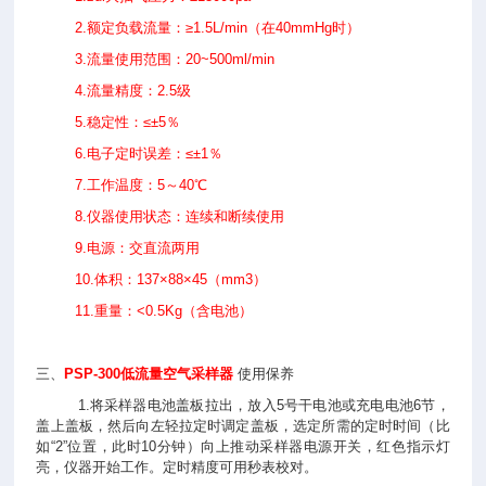
2.额定负载流量：≥
1.5L
/min
（在
40mmHg时）
3.流量使用范围：20~500ml/min
4.流量精度：
2.5级
5.稳定性：≤±
5％
6.电子定时误差：≤±
1％
7.工作温度：
5
～
40℃
8.仪器使用状态：连续和断续使用
9.电源：交直流两用
10.体积：
137
×
88
×
45
（
mm3）
11.重量：
<0.5Kg（含电池）
三、
PSP-300
低流量空气采样器
使用保养
1.将采样器电池盖板拉出，放入
5
号干电池或充电电池
6
节，
盖上盖板，然后向左轻拉定时调定盖板，选定所需的定时时间（比
如“
2
”
位置，此时10分钟）向上推动采样器电源开关，红色指示灯
亮，仪器开始工作。定时精度可用秒表校对。