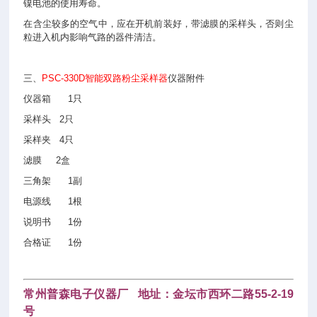
镍电池的使用寿命。
在含尘较多的空气中，应在开机前装好，带滤膜的采样头，否则尘
粒进入机内影响气路的器件清洁。
三、
PSC-330D智能双路粉尘采样器
仪器附件
仪器箱 1只
采样头 2只
采样夹 4只
滤膜 2盒
三角架 1副
电源线 1根
说明书 1份
合格证 1份
常州普森电子仪器厂 地址：金坛市西环二路55-2-19
号