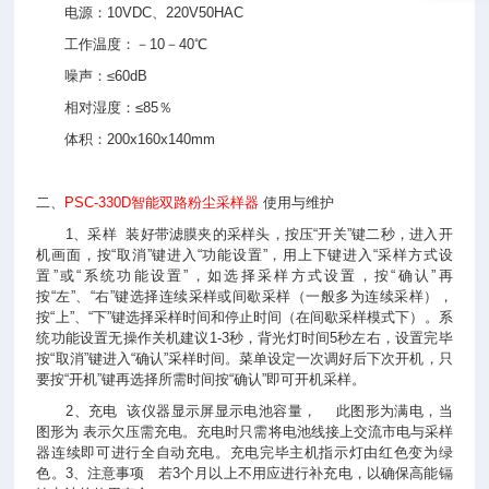
电源：10VDC、220V50HAC
工作温度：－10－40℃
噪声：≤60dB
相对湿度：≤85％
体积：200x160x140mm
二、
PSC-330D智能双路粉尘采样器
使用与维护
1、采样 装好带滤膜夹的采样头，按压“开关”键二秒，进入开
机画面，按“取消”键进入“功能设置”，用上下键进入“采样方式设
置”或“系统功能设置”，如选择采样方式设置，按“确认”再
按“左”、“右”键选择连续采样或间歇采样（一般多为连续采样），
按“上”、“下”键选择采样时间和停止时间（在间歇采样模式下）。系
统功能设置无操作关机建议1-3秒，背光灯时间5秒左右，设置完毕
按“取消”键进入“确认”采样时间。菜单设定一次调好后下次开机，只
要按“开机”键再选择所需时间按“确认”即可开机采样。
2、充电 该仪器显示屏显示电池容量， 此图形为满电，当
图形为 表示欠压需充电。充电时只需将电池线接上交流市电与采样
器连续即可进行全自动充电。充电完毕主机指示灯由红色变为绿
色。3、注意事项 若3个月以上不用应进行补充电，以确保高能镉