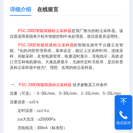
详细介绍
在线留言
PSC-330D智能双路粉尘采样器
是我厂推出的粉尘采样器。该
仪器选用美国单片机作智能控制中央处理器，使仪器更具适用性。
PSC-330D智能双路粉尘采样器
的
智能化操作平台建立在智
能、*化的内部管理系统，菜单设定，能记上次采样时间，连续采
样、间歇采样，灵智电源管理，电量适时显示，充电指示，高效进
口空芯杯电机驱动。大液晶屏显示，无操作定时关机等，是目前普
及粉尘采样器中较为*、理想、实用的粉尘采样器。
一、
PSC-330D智能双路粉尘采样器
技术参数及工作条件
流量（可选）：5~30L/min、3~30L/min、1~15L/min、5~25L/min
流量误差：≤±5％
定时误差：≤±1％o
zui大负压：≥25000Pa
电话咨询
充电电流：300nA（标准型）