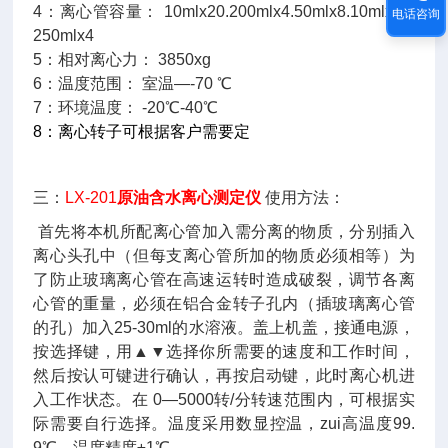
4：离心管容量： 10mlx20.200mlx4.50mlx8.10mlx36.
电话咨询
250mlx4
5：相对离心力： 3850xg
6：温度范围： 室温—-70 ℃
7：环境温度： -20℃-40℃
8
：离心转子可根据客户需要定
三：
LX-201
原油含水离心测定仪
使用方法：
首先将本机所配离心管加入需分离的物质，分别插入
离心头孔中（但每支离心管所加的物质必须相等）为
了防止玻璃离心管在高速运转时造成破裂，调节各离
心管的重量，必须在铝合金转子孔内（插玻璃离心管
的孔）加入25-30ml的水溶液。盖上机盖，接通电源，
按选择键，用▲
▼
选择你所需要的速度和工作时间，
然后按认可键进行确认，再按启动键，此时离心机进
入工作状态。在 0—5000转/分转速范围内，可根据实
际需要自行选择。温度采用数显控温，zui高温度99.
9℃，温度精度±1℃