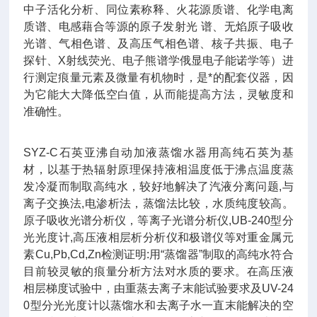
中子活化分析、同位素称释、火花源质谱、化学电离
质谱、电感藉合等源的原子发射光 谱、无焰原子吸收
光谱、气相色谱、及高压气相色谱、核子共振、电子
探针、X射线荧光、电子熊谱学俄显电子能诺学等）进
行测定痕量元素及微量有机物时，是*的配套仪器，因
为它能大大降低空白值，从而能提高方法，灵敏度和
准确性。
SYZ-C石英亚沸自动加液蒸馏水器用高纯石英为基
材，以基于热辐射原理保持液相温度低于沸点温度蒸
发冷凝而制取高纯水，较好地解决了汽液分离问题,与
离子交换法,电渗析法，蒸馏法比较，水质纯度较高。
原子吸收光谱分析仪，等离子光谱分析仪,UB-240型分
光光度计,高压液相层析分析仪和极谱仪等对重金属元
素Cu,Pb,Cd,Zn检测证明:用“蒸馏器”制取的高纯水符合
目前较灵敏的痕量分析方法对水质的要求。在高压液
相层梯度试验中，由重蒸去离子末能试验要求及UV-24
0型分光光度计以蒸馏水和去离子水一直末能解决的空