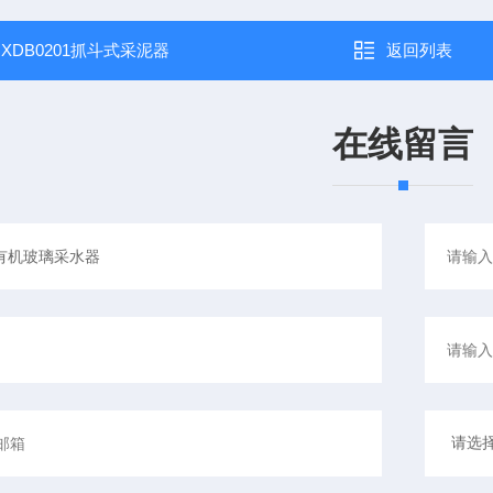
：
XDB0201抓斗式采泥器
返回列表
在线留言