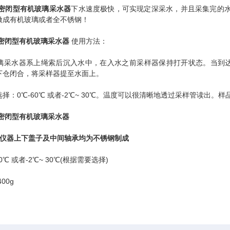
B *密闭型有机玻璃采水器
下水速度极快，可实现定深采水，并且采集完的水
做成有机玻璃或者全不锈钢！
B *密闭型有机玻璃采水器
使用方法：
水器系上绳索后沉入水中，在入水之前采样器保持打开状态。当到达
下仓闭合，将采样器提至水面上。
0℃-60℃ 或者-2℃~ 30℃。温度可以很清晰地透过采样管读出。
B *密闭型有机玻璃采水器
仪器上下盖子及中间轴承均为不锈钢制成
 或者-2℃~ 30℃(根据需要选择)
00g