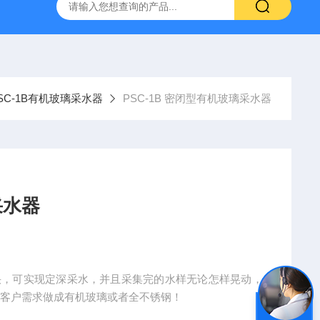
TQS浅水型浮游生物网
PST-DD电动土壤采样器
PSC-2
SC-1B有机玻璃采水器
PSC-1B 密闭型有机玻璃采水器
采水器
度极快，可实现定深采水，并且采集完的水样无论怎样晃动，
据客户需求做成有机玻璃或者全不锈钢！