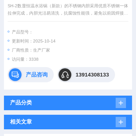
SH-2数显恒温水浴锅（新款）的不锈钢内胆采用优质不锈钢一体
拉伸完成，内胆光洁易清洗，抗腐蚀性能强，避免以前因焊接内
胆所造成焊疤，长期使用会导致漏水和生锈。目前广泛用于干
燥、浓缩、蒸馏、浸渍化学试剂，浸渍药品和生物制品，也可用
产品型号：
于水浴恒温加热和其它温度试验。
更新时间：2025-10-14
厂商性质：生产厂家
访问量：3338
产品咨询
13914308133
产品分类
相关文章