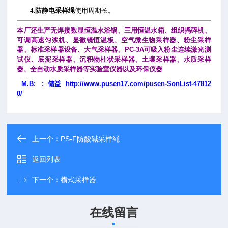
4.
防静电采样绳
使用周期长。
本厂还生产
无焊接数显恒温水浴锅
、三用恒温水箱、组织捣碎机、
可调高速匀浆机、显微镜恒温板、空气微生物采样器、粉尘采样
器、标准采样器设备、大气采样器、PC-3A可吸入粉尘连续激光测
试仪、底泥采样器、沉积物柱状采样器、土壤采样器、水质采样
器、全自动水质采样器等实验室仪器以及环保仪器
M.B: : 储益
http://www.pusen17.com/pusen-SonList-47812
0/
上一个：
PS-F防酸碱采样绳
返回列表
下一个：
横式采样器
在线留言