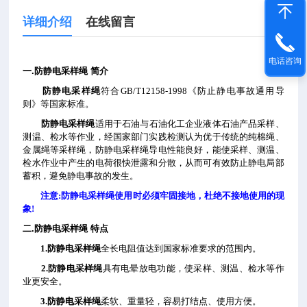
详细介绍
在线留言
电话咨询
一.
防静电采样绳
简介
防静电采样绳
符合
GB/T12158-1998
《防止静电事故通用导
则》等国家标准。
防静电采样绳
适用于石油与石油化工企业液体石油产品采样、
测温、检水等作业，经国家部门实践检测认为优于传统的纯棉绳、
金属绳等采样绳，防静电采样绳导电性能良好，能
使采样、测温、
检水作业中产生的电荷很快泄露和分散，从而可有效防止静电局部
蓄积，避免静电事故的发生。
注意
:
防静电采样绳使用时必须牢固接地，杜绝不接地使用的现
象
!
二.
防静电采样绳
特点
1.
防静电采样绳
全长电阻值达到国家标准要求的范围内。
2.
防静电采样绳
具有电晕放电功能，使采样、测温、检水等作
业更安全。
3.
防静电采样绳
柔软、重量轻，容易打结点、使用方便。