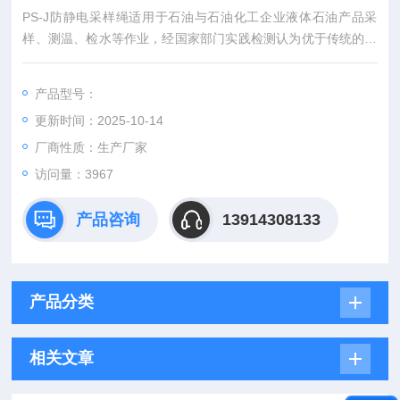
PS-J防静电采样绳适用于石油与石油化工企业液体石油产品采
样、测温、检水等作业，经国家部门实践检测认为优于传统的纯
棉绳、金属绳等采样绳，防静电采样绳导电性能良好，能使采
样、测温、检水作业中产生的电荷很快泄露和分散，从而可有效
产品型号：
防止静电局部蓄积，避免静电事故的发生。
更新时间：2025-10-14
厂商性质：生产厂家
访问量：3967
产品咨询
13914308133
产品分类
相关文章