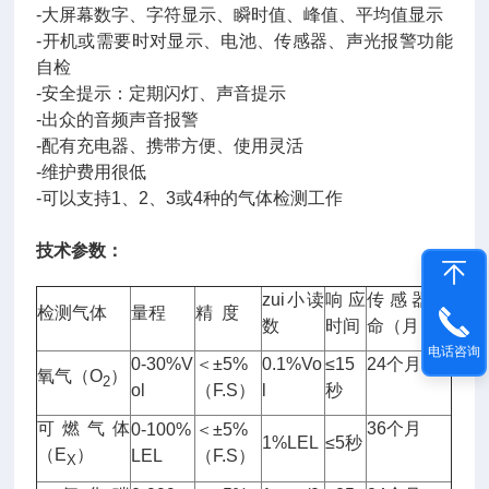
-大屏幕数字、字符显示、瞬时值、峰值、平均值显示
-开机或需要时对显示、电池、传感器、声光报警功能
自检
-安全提示：定期闪灯、声音提示
-出众的音频声音报警
-配有充电器、携带方便、使用灵活
-维护费用很低
-可以支持1、2、3或4种的气体检测工作
技术参数：
zui小读
响应
传感器寿
检测气体
量程
精 度
数
时间
命（月）
电话咨询
0-30%V
＜±5%
0.1%Vo
≤15
24个月
氧气（O
）
2
ol
（F.S）
l
秒
可燃气体
36个月
0-100%
＜±5%
1%LEL
≤5秒
（E
）
LEL
（F.S）
X