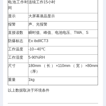
电池工作时
连续工作15小时
间
显示
大屏幕液晶显示
报警
声、光报警
直接读数
瞬时值、峰值、电池电压、TWA、S
防爆标志
Ex ibdIICT3
工作温度
-10∽40℃
工作湿度
5-90%RH
尺寸
180mm（长）×110mm（宽）×80mm
（厚）
重量
1kg
以上数据取决于环境条件