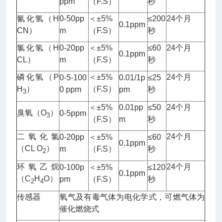
ppm
（F.S）
秒
氰化氢（H
0-50pp
＜±5%
≤200
24个月
0.1ppm
CN）
m
（F.S）
秒
氯化氢（H
0-20pp
＜±5%
≤60
24个月
0.1ppm
CL）
m
（F.S）
秒
磷化氢（P
＜±5%
24个月
0-5-100
0.01/1p
≤25
H
）
（F.S）
0 ppm
pm
秒
3
＜±5%
0.01pp
≤50
24个月
臭氧（O
）
0-5ppm
3
（F.S）
m
秒
二氧化氯
24个月
0-20pp
＜±5%
≤60
0.1ppm
（CL O
）
m
（F.S）
秒
2
环氧乙烷
24个月
0-100p
＜±5%
≤120
0.1ppm
（C
H
O）
pm
（F.S）
秒
2
4
传感器
氧气及有毒气体为电化学式，可燃气体为
催化燃烧式