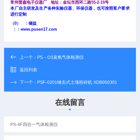
常州普森电子仪器厂 地址：金坛市西环二路55-2-19号
本厂自主研发及生产各种实验仪器、环保仪器，也可按照客户要求
进行定制
（0） ：储益
: ：
www.pusen17.com
上一个：
PS－O3臭氧气体检测仪
返回列表
下一个：
PSF-0201锤击式土壤粉碎机 XDB050301
在线留言