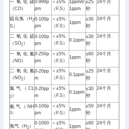
一氧化碳
0-999p
＜±5%
1ppm/0.
≤25
24个月
（CO）
pm
（F.S）
1ppm
秒
硫化氢（H
24个月
0-100p
＜±5%
≤30
2
1ppm
pm
（F.S）
秒
S）
二氧化硫
＜±5%
24个月
0-100p
≤30
0.1ppm
（SO
）
（F.S）
pm
秒
2
一氧化氮
0-250p
＜±5%
≤60
24个月
1ppm
（NO）
pm
（F.S）
秒
二氧化氮
＜±5%
24个月
0-20pp
≤25
0.1ppm
（NO
）
（F.S）
m
秒
2
氯气（CL
＜±5%
24个月
0-20pp
≤30
0.1ppm
）
（F.S）
m
秒
2
0-100p
＜±5%
≤50
24个月
氨气（NH
1ppm
pm
（F.S）
秒
3）
0-1000
＜±5%
≤60
24个月
氢气（H
）
1ppm
2