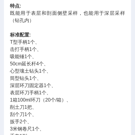
特点:
既能用于表层和剖面侧壁采样，也能用于深层采样
（钻孔内）
标准配置:
T型手柄1个、
击打手柄1个、
吸能锤1个、
50cm延长杆4个、
心型壤土钻头1个、
筒型钻头1个、
深层环刀固定器1个、
表层环刀手柄1个、
1箱100ml环刀（20个/箱）、
削土刀1把、
刮个刀1个、
扳手2个、
3米钢卷尺1个、