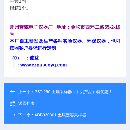
手套1副、
铝箱1个。
常州普森电子仪器厂 地址：金坛市西环二路55-2-19
号
本厂自主研发及生产各种实验仪器、环保仪器，也可
按照客户要求进行定制
（0） ：储益
: ：
www.czpusenyq.com
上一个：
PST-290 土壤采样器（系列产品）特优惠！
返回列表
下一个：
XDB030301 土壤定容采样器