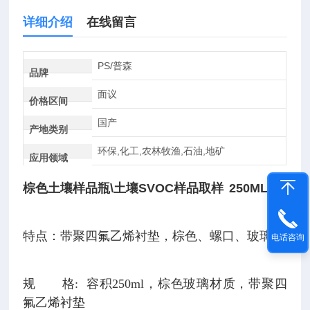
详细介绍
在线留言
PS/普森
品牌
面议
价格区间
国产
产地类别
环保,化工,农林牧渔,石油,地矿
应用领域
棕色土壤样品瓶\土壤SVOC样品取样
250ML
特点：带聚四氟乙烯衬垫，棕色、螺口、玻璃瓶
电话咨询
规 格:
容积250ml，棕色玻璃材质，带聚四
氟乙烯衬垫