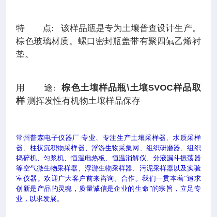
特 点:
该样品瓶是专为土壤普查设计生产。
棕色玻璃材质。螺口密封瓶盖带有聚四氟乙烯衬
垫。
用 途:
棕色土壤样品瓶\土壤SVOC样品取
样
测挥发性有机物土壤样品保存
常州普森电子仪器厂 专业、专注生产土壤采样器、水质采样
柱状沉积物采样器、
浮游生物采集网、组织研磨器、组织
器、
捣碎机、匀浆机、恒温电热板、恒温消解仪、分液漏斗振荡器
等
空气微生物采样器、浮游生物采样器、污泥采样器以及实验
我们一贯
室仪器。欢迎广大客户前来咨询、合作。
本着“追求
，立足专
创新是产品的灵魂，质量诚信是企业的生命”的宗旨
业，以求发展。