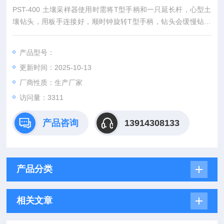
PST-400 土壤采样器使用时需将T型手柄和一只延长杆，心型土
壤钻头，用板手连接好，顺时钟旋转T型手柄，钻头会缓慢钻入
土壤中当到达固定深度，可逆时钟旋转T型手柄，取出钻头，用
刮刀从钻头中取出土壤样品，一次采样完成。
产品型号：
更新时间：2025-10-13
厂商性质：生产厂家
访问量：3311
产品咨询
13914308133
产品分类
相关文章