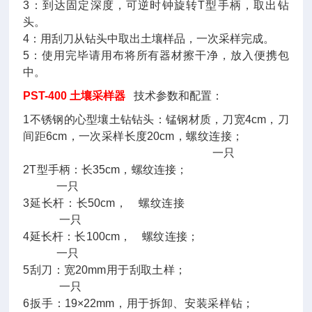
3：到达固定深度，可逆时钟旋转T型手柄，取出钻
头。
4：用刮刀从钻头中取出土壤样品，一次采样完成。
5：使用完毕请用布将所有器材擦干净，放入便携包
中。
PST-400 土壤采样器
技术参数和配置：
1不锈钢的心型壤土钻钻头：锰钢材质，刀宽4cm，刀
间距6cm，一次采样长度20cm，螺纹连接；
一只
2T型手柄：长35cm，螺纹连接；
一只
3延长杆：长50cm， 螺纹连接
一只
4延长杆：长100cm， 螺纹连接；
一只
5刮刀：宽20mm用于刮取土样；
一只
6扳手：19×22mm，用于拆卸、安装采样钻；