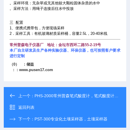
。采样环境：无杂草或无其他较大颗粒固体杂质的水中
。采样方法：用绳子连接后往水中投放
三
配置
1、便携式携带包，方便现场采样
2．采样工具：有机玻璃材质采样桶，容量2.5L，20-40米线
常州普森电子仪器厂 地址：金坛市西环二路55-2-19号
本厂自主研发及生产各种实验仪器、环保仪器，也可按照客户要求
进行定制
（0） ：储益
: ：
www.pusen17.com
上一个：
PHS-2000常州普森笔式酸度计，笔式酸度计生产厂家
返回列表
下一个：
PST-300专业化土壤采样器，土壤采样器