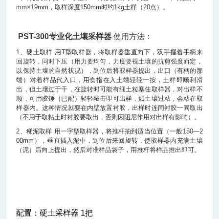
mm×19mm，取样深度150mm时约1kg土样（20点）。
PST-300专业化土壤采样器
使用方法：
1、硬土取样 用T型取样器，将取样器垂直向下，双手握着手柄来
回旋转，同时下压（用力要均匀，力度要视土壤的抗剪强度而定，
以保持土壤的自然状况），到位后将取样器提出，出口（有柄的那
端）对着样品代入口，用食指在入土端轻轻一按，土样即顺利滑
出，但土壤过于干，在旋转时可能有细土粒塞住取样器，对出样不
顺，可用胶锤（已配）轻轻敲击即可出样，如土壤过粘，会粘在取
样器内。这种情况就要在内壁放置衬胶，出样时连同衬胶一同取出
（不用于取粘土时衬胶要取出，否则因阻尼作用对出样有影响）。
2、稀泥取样 用一字型取样器，将推杆抽到适当位置（一般150—2
00mm），垂直插入泥中，到位后来回旋转，使取样器内充满土壤
（泥）后向上提出，然后对准样品袋子，用推杆将样品推出即可。
配置：硬土采样器
1
把