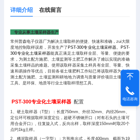
详细介绍
在线留言
专业从事土壤采样器生产
常州普森电子仪器厂为解决土壤取样的便捷、快速和准确，zui大限
度地控制取样误差，开发生产了
PST-300专业化土壤采样器
。
PST-
300专业化土壤采样器
能真正满足土壤取样全层、等量、便捷的要
求，为测土配方施肥、土壤监测等土肥工作解决了难以实现的准确
采集土壤样品的难题。使用该取样器采集土样具有全层、等量、快
速和易操作等优点，目前各省土壤肥料工作站已将该取样器为全省
测土配方施肥、土壤监测和耕地地力调查与质量评价项目土壤采样
工具。是环保、地质等行业土壤取样理想工具。
电话咨询
PST-300
专业化
土壤采样器
配置
1、硬土取样器（T型）：长度750mm、外径32mm、内径26mm、
定位环可根据取样深度定位，超硬不锈钢开口（对有石头的土壤可
用合金开口）, 往复旋入式，反向出样，取样深度150mm时取20个
点约1kg土样。
2、稀泥取样器（一字型）：方形推出式，长度400mm、截面为19