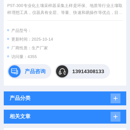
PST-300专业化土壤采样器采集土样是环保、地质等行业土壤取
样理想工具，仪器具有全层、等量、快速和易操作等优点，目前
各省土壤肥料工作站已将该取样器为全省测土配方施肥、土壤监
测和耕地地力调查与质量评价项目土壤采样工具。
产品型号：
更新时间：2025-10-14
厂商性质：生产厂家
访问量：4355
产品咨询
13914308133
产品分类
相关文章