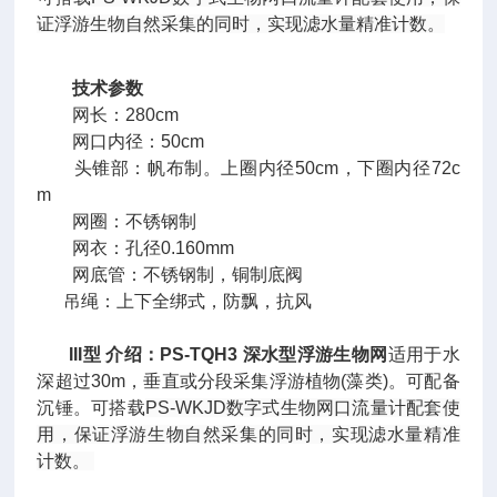
证浮游生物自然采集的同时，实现滤水量精准计数。
技术参数
网长：280cm
网口内径：50cm
头锥部：帆布制。上圈内径50cm，下圈内径72c
m
网圈：不锈钢制
网衣：孔径0.160mm
网底管：不锈钢制，铜制底阀
吊绳：上下全绑式，防飘，抗风
III型
介绍：
PS-TQH3
深水型浮游生物网
适用于水
深超过30m，垂直或分段采集浮游植物(藻类)。
可配备
沉锤。
可搭载
PS-WKJD数字式
生物网口流量计配套使
用，保证浮游生物自然采集的同时，实现滤水量精准
计数。