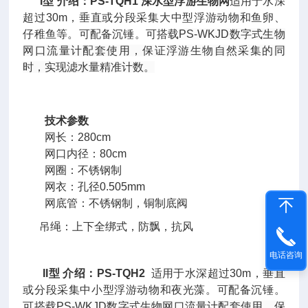
I型
介绍：
PS-TQH1
深水型浮游生物网
适用于水深
超过30m，垂直或分段采集大中型浮游动物和鱼卵、
仔稚鱼等。可配备沉锤。可搭载
PS-WKJD
数字式
生物
网口流量计配套使用，保证浮游生物自然采集的同
时，实现滤水量精准计数。
技术参数
网长：280cm
网口内径：80cm
网圈：不锈钢制
网衣：孔径0.505mm
网底管：不锈钢制，铜制底阀
吊绳：上下全绑式，防飘，抗风
电话咨询
II型
介绍：
PS-TQH2
适用于水深超过30m，垂直
或分段采集中小型浮游动物和夜光藻。
可配备沉锤。
可搭载
PS-WKJD数字式
生物网口流量计配套使用，保