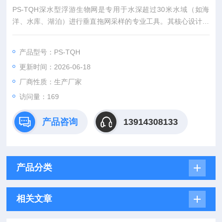
PS-TQH深水型浮游生物网是专用于水深超过30米水域（如海
洋、水库、湖泊）进行垂直拖网采样的专业工具。其核心设计包
括耐磨网衣、模块化结构及可选配流量计，能有效过滤大量水
体，采集特定深度的浮游动植物样本，是开展浮游生物群落结构
产品型号：PS-TQH
研究、资源评估及水生态长期监测的关键设备。
更新时间：2026-06-18
厂商性质：生产厂家
访问量：169
产品咨询
13914308133
产品分类
相关文章