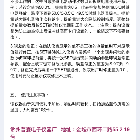
不会工作的，这样可减少继电器动作次数以延长继电器使用寿命。
例：若设定值为50.0℃，提前量为0.5，仪表控制加热到49.5℃时继
电器释放，温度下跌到50.0℃-0.5℃=49.5℃时继电器又吸合。提前
量越大继电器动作次数越少，提前量过大会降低控制精度。调整好
提前量参数后按SET键3秒仪表回到工作状态。﹙注意：提前设置
是为防止加热停止后温冲过高而专门设置的，一般情况下不需要修
改﹚。
3.误差的修正：在确认仪表显示的值不是正确的测量值时可对显示
值进行修正。按SET键3秒进入仪表内层菜单，*个出现并闪动的参
数 为E00即提前量，再按一次SET键出现并闪动的参数即误差修正
参数，配合△或▽键可修改此参数。误差修正的范围为-9.9℃到+9.
9℃，修正完成后再按一下SET键退出。仪表出厂时修正值为0.0，
使用时要防止显示仪表修正不正确。
五、
使用注意事项：
该仪器由于采用低功率加热，加热时间较长，初始加热至你所需的
温度，大约需要10分钟。
常州普森电子仪器厂 地址：金坛市西环二路55-2-19
号