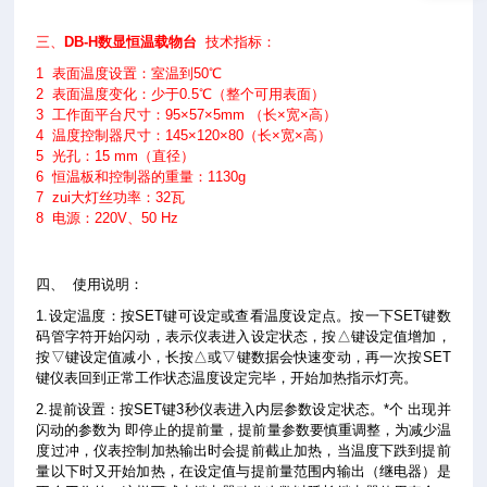
三、
DB-H数显恒温载物台
技术指标：
1 表面温度设置：室温到50℃
2 表面温度变化：少于0.5℃（整个可用表面）
3 工作面平台尺寸：95×57×5mm （长×宽×高）
4 温度控制器尺寸：145×120×80（长×宽×高）
5 光孔：15 mm（直径）
6 恒温板和控制器的重量：1130g
7 zui大灯丝功率：32瓦
8 电源：220V、50 Hz
四、
使用说明：
1.设定温度：按SET键可设定或查看温度设定点。按一下SET键数
码管字符开始闪动，表示仪表进入设定状态，按△键设定值增加，
按▽键设定值减小，长按△或▽键数据会快速变动，再一次按SET
键仪表回到正常工作状态温度设定完毕，开始加热指示灯亮。
2.提前设置：按SET键3秒仪表进入内层参数设定状态。*个 出现并
闪动的参数为 即停止的提前量，提前量参数要慎重调整，为减少温
度过冲，仪表控制加热输出时会提前截止加热，当温度下跌到提前
量以下时又开始加热，在设定值与提前量范围内输出（继电器）是