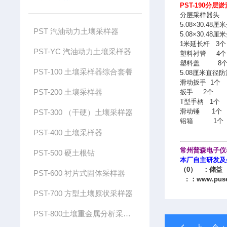
PST-190分
分层采样器头
5.08×30.4
PST 汽油动力土壤采样器
5.08×30.4
1米延长杆
3个
PST-YC 汽油动力土壤采样器
塑料衬管 4个
塑料盖 8
PST-100 土壤采样器综合套餐
5.08厘米直径防
滑动扳手 1个
PST-200 土壤采样器
扳手
2个
T型手柄 1个
滑动锤 1个
PST-300 （干硬）土壤采样器
铝箱 1个
PST-400 土壤采样器
常州普森电子仪器
PST-500 硬土根钻
本厂自主研发及
（0） ：储益
PST-600 衬片式固体采样器
: ：
www.pus
PST-700 方型土壤原状采样器
PST-800土壤重金属分析采样器