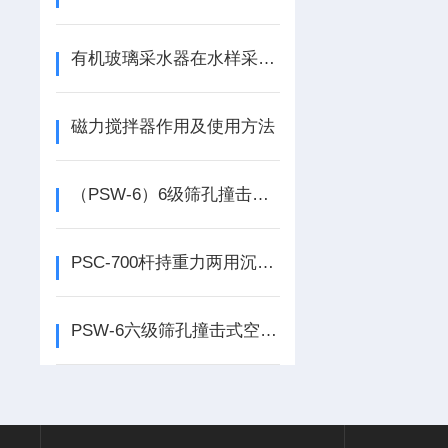
有机玻璃采水器在水样采集中的应用与优势
磁力搅拌器作用及使用方法
（PSW-6）6级筛孔撞击式空气微生物采样器 特点讲解及应用领域
PSC-700杆持重力两用沉积物采样器 生产厂家
PSW-6六级筛孔撞击式空气微生物采样器 特点