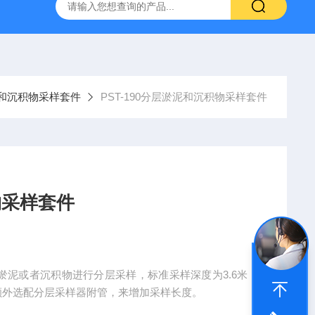
TQS浅水型浮游生物网
PST-DD电动土壤采样器
PSC-2
淤泥和沉积物采样套件
PST-190分层淤泥和沉积物采样套件
物采样套件
底淤泥或者沉积物进行分层采样，标准采样深度为3.6米，
额外选配分层采样器附管，来增加采样长度。